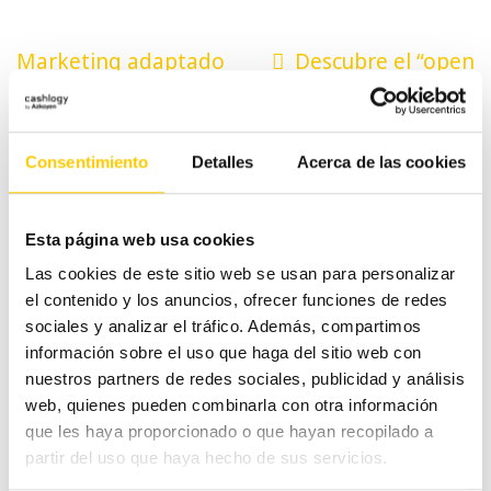
Navegación
Marketing adaptado
Descubre el “open
de
para pequeños
bench” y su efecto en
negocios (II)
la productividad de tus
entradas
trabajadores
Consentimiento
Detalles
Acerca de las cookies
Esta página web usa cookies
Categorías
Las cookies de este sitio web se usan para personalizar
el contenido y los anuncios, ofrecer funciones de redes
sociales y analizar el tráfico. Además, compartimos
#CashlogyContigo
información sobre el uso que haga del sitio web con
nuestros partners de redes sociales, publicidad y análisis
Comercio Alimentación
web, quienes pueden combinarla con otra información
que les haya proporcionado o que hayan recopilado a
partir del uso que haya hecho de sus servicios.
Ferias y congresos