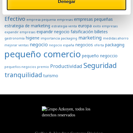
Dinero
dinero en
dinero efectivo
Denegar
negocios
efectivo
economía
dinero falso
economia colaborativa
Efectivo
empresas pequeñas
empresa pequena
empresas
estrategia de marketing
europa
estrategia venta
exito empresas
expandir negocio
falsificación billetes
expandir empresas
marketing
higiene
gastronomía
importancia packaging
medidas ahorro
negocio
negocios
packaging
mejorar ventas
negocio españa
oferta
pequeño comercio
pequeño negoccio
Seguridad
Productividad
pequeños negocios
premio
tranquilidad
turismo