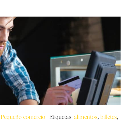
,
Pequeño comercio
Etiquetas:
alimentos
,
billetes
,