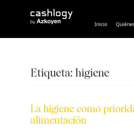
Skip
to
content
Inicio
Quiéne
Etiqueta:
higiene
La higiene como priorid
alimentación