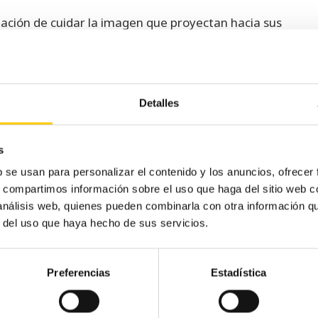
gación de cuidar la imagen que proyectan hacia sus
o de ventas. Es por ello que se insiste tanto en la
an buena imagen y respeten las normas sanitarias, o
e forma atractiva y se revise diariamente.
Detalles
ngan que manipular dinero y alimentos al mismo
menes, sino que
Cashlogy hace ganar un punto a
egocio que sigue la normativa de Consumo como una
s
b se usan para personalizar el contenido y los anuncios, ofrecer
s, compartimos información sobre el uso que haga del sitio web 
 acudir a un establecimiento donde se cuidan al
 análisis web, quienes pueden combinarla con otra información q
eja de ser una experiencia positiva que en el mundo
r del uso que haya hecho de sus servicios.
indirecta positiva
; siendo el boca a oreja de los
s.
Preferencias
Estadística