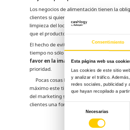
Los negocios de alimentación tienen la obli
clientes si quieren mantener un ritmo positiv
limpieza del local, que los empleados teng
que el producto que se vende se coloque d
Consentimiento
El hecho de evitar que los dependientes te
tiempo no sólo evita la transmisión de gér
favor en la imagen del comercio
, como n
Esta página web usa cookie
prioridad.
Las cookies de este sitio we
y analizar el tráfico. Ademá
Pocas cosas le gustan más a un cliente que
redes sociales, publicidad y
máximo este tipo de detalles. Al final, no d
que hayan recopilado a parti
del marketing se traduce como
publicidad 
clientes una forma de aumentar los ingreso
Selección
Necesarias
de
consentimiento