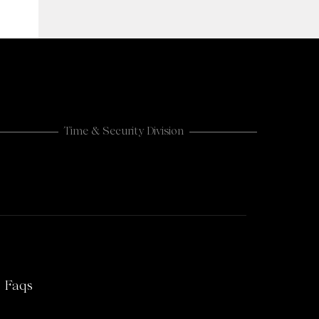
Time & Security Division
CASHLOGY
Faqs