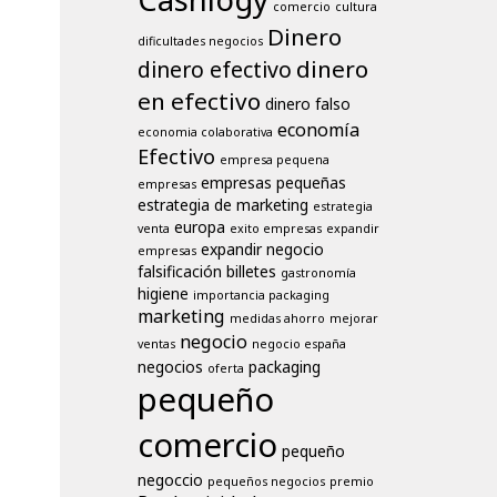
comercio
cultura
Dinero
dificultades negocios
dinero
dinero efectivo
en efectivo
dinero falso
economía
economia colaborativa
Efectivo
empresa pequena
empresas pequeñas
empresas
estrategia de marketing
estrategia
europa
venta
exito empresas
expandir
expandir negocio
empresas
falsificación billetes
gastronomía
higiene
importancia packaging
marketing
medidas ahorro
mejorar
negocio
ventas
negocio españa
negocios
packaging
oferta
pequeño
comercio
pequeño
negoccio
pequeños negocios
premio