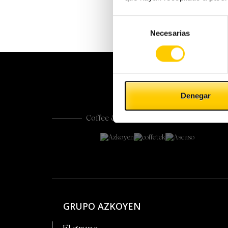
Selección
Necesarias
de
consentimiento
Denegar
Coffee & Vending Systems Division
GRUPO AZKOYEN