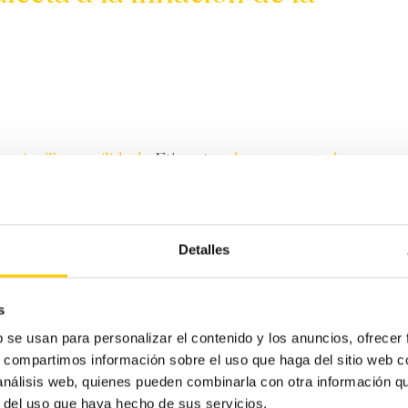
ercio
,
Tranquilidad
Etiquetas:
banco central
,
pequeño comercio
una de las grandes amenazas de la economía moderna. Y
Detalles
ue
influye directamente en el aumento de la
s
b se usan para personalizar el contenido y los anuncios, ofrecer
s, compartimos información sobre el uso que haga del sitio web 
 análisis web, quienes pueden combinarla con otra información q
r del uso que haya hecho de sus servicios.