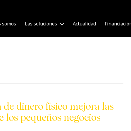
s somos
Las soluciones
Actualidad
Financiació
de dinero físico mejora las
de los pequeños negocios