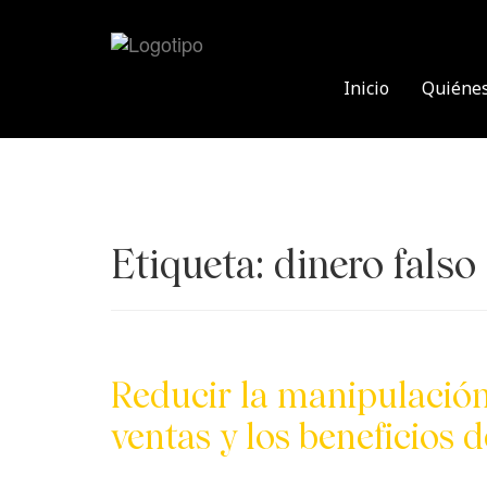
Skip
to
content
Inicio
Quiéne
Etiqueta:
dinero falso
Reducir la manipulación 
ventas y los beneficios 