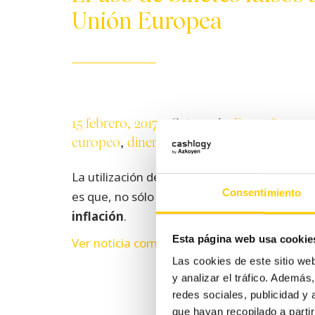
Unión Europea
15 febrero, 2017
Categoría:
Pequeño com
europeo
,
dinero falso
,
falsificación billetes
La utilización de billetes falsificados es 
Consentimiento
es que, no sólo genera inestabilidad sino q
inflación
.
Esta página web usa cookie
Ver noticia completa
Las cookies de este sitio we
y analizar el tráfico. Ademá
redes sociales, publicidad y
que hayan recopilado a parti