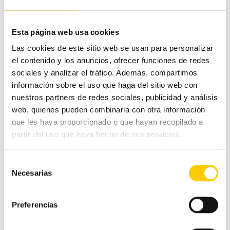
#CashlogyContigo
Comercio Alimentación
Esta página web usa cookies
Las cookies de este sitio web se usan para personalizar
Ferias y congresos
el contenido y los anuncios, ofrecer funciones de redes
sociales y analizar el tráfico. Además, compartimos
Hostelería
información sobre el uso que haga del sitio web con
nuestros partners de redes sociales, publicidad y análisis
web, quienes pueden combinarla con otra información
Otras noticias
que les haya proporcionado o que hayan recopilado a
partir del uso que haya hecho de sus servicios.
Pequeño comercio
Selección
Tecnología
Necesarias
de
consentimiento
Tranquilidad
Preferencias
Tags