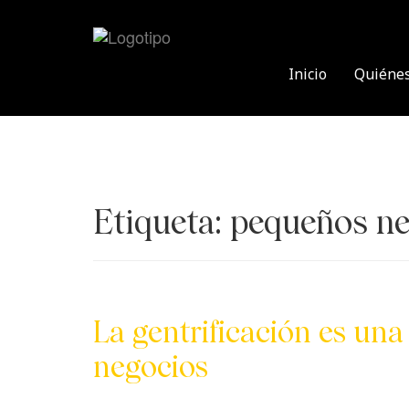
Skip
to
content
Inicio
Quiéne
Etiqueta:
pequeños ne
La gentrificación es un
negocios