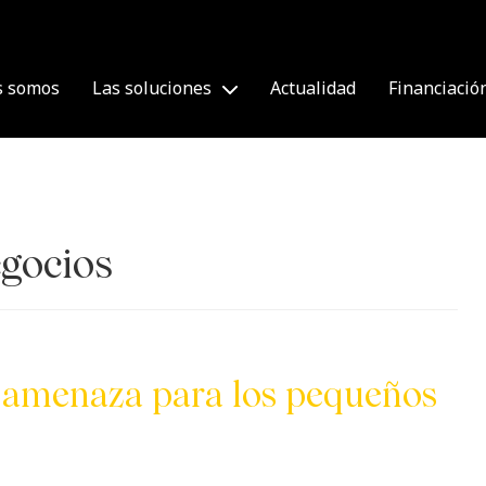
s somos
Las soluciones
Actualidad
Financiació
gocios
a amenaza para los pequeños