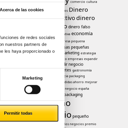
comercio
cultura
Dinero
Acerca de las cookies
dificultades negocios
dinero
dinero efectivo
en efectivo
dinero falso
economía
economia colaborativa
 funciones de redes sociales
Efectivo
empresa pequena
con nuestros partners de
empresas pequeñas
empresas
ue les haya proporcionado o
estrategia de marketing
estrategia
europa
venta
exito empresas
expandir
expandir negocio
empresas
falsificación billetes
gastronomía
higiene
importancia packaging
Marketing
marketing
medidas ahorro
mejorar
negocio
ventas
negocio españa
negocios
packaging
oferta
pequeño
comercio
Permitir todas
pequeño
negoccio
pequeños negocios
premio