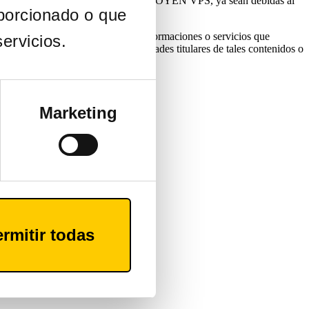
l acceso por causas no imputables AZKOYEN VPS, ya sean debidas al
porcionado o que
da de la conexión, contenidos, informaciones o servicios que
ervicios.
ZKOYEN VPS y las personas o entidades titulares de tales contenidos o
Marketing
 bajo jurisdicción española.
rmitir todas