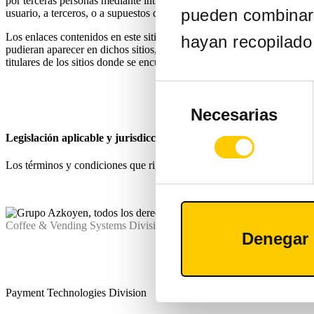
por terceras personas mediante intromisiones no atribuibles a AZKO
pueden combinarl
usuario, a terceros, o a supuestos de fuerza mayor.
Los enlaces contenidos en este sitio web pueden dirigir a páginas 
hayan recopilado 
pudieran aparecer en dichos sitios, que tendrán exclusivamente carác
titulares de los sitios donde se encuentren.
Selección
de
Necesarias
consentimiento
Legislación aplicable y jurisdicción
Los términos y condiciones que rigen este sitio web y todas las relaci
Coffee & Vending Systems Division
Denegar
Payment Technologies Division