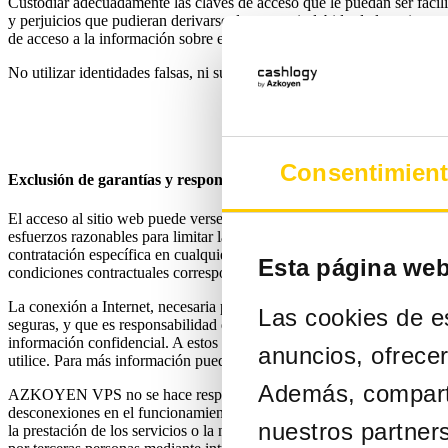
Custodiar adecuadamente las claves de acceso que le puedan ser faci
y perjuicios que pudieran derivarse de un uso indebido de las mism
de acceso a la información sobre el sistema de acceso por parte de un 
No utilizar identidades falsas, ni suplantar la identidad de otros en la
Consentimien
Exclusión de garantías y responsabilidad
El acceso al sitio web puede verse ocasionalmente suspendido o rest
esfuerzos razonables para limitar la frecuencia y la duración de dicha 
contratación específica en cualquier momento y sin necesidad de aviso 
Esta página web
condiciones contractuales correspondientes.
La conexión a Internet, necesaria para acceder al servicio, no es en
Las cookies de es
seguras, y que es responsabilidad del usuario adoptar todas las medid
información confidencial. A estos efectos, debe tener sistemas actual
anuncios, ofrecer
utilice. Para más información puede acudir a su Proveedor de Servicio
Además, comparti
AZKOYEN VPS no se hace responsable de los perjuicios que se pudieran
desconexiones en el funcionamiento operativo de este sistema electr
nuestros partners
la prestación de los servicios o la navegación por el sistema; (ii) Ret