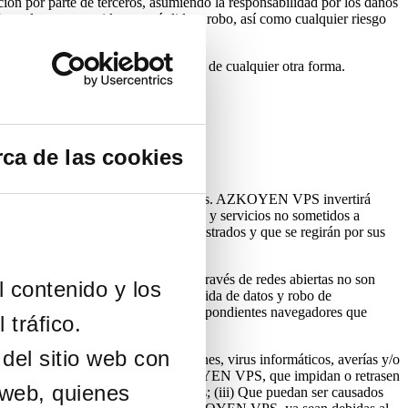
n por parte de terceros, asumiendo la responsabilidad por los daños
on la mayor rapidez, su pérdida o robo, así como cualquier riesgo
señas o claves de acceso de terceros o de cualquier otra forma.
ca de las cookies
ción de nuevas instalaciones o servicios. AZKOYEN VPS invertirá
ar parcial o totalmente los contenidos y servicios no sometidos a
os específicamente por usuarios registrados y que se regirán por sus
ue las comunicaciones de datos a través de redes abiertas no son
l contenido y los
 posibles daños en sus equipos, pérdida de datos y robo de
los parches de seguridad de los correspondientes navegadores que
 tráfico.
del sitio web con
ferencias, omisiones, interrupciones, virus informáticos, averías y/o
vadas por causas no imputables a AZKOYEN VPS, que impidan o retrasen
 web, quienes
ernet o en otros sistemas electrónicos; (iii) Que puedan ser causados