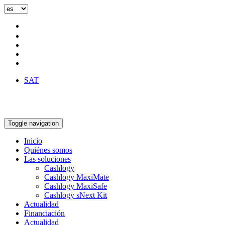
Skip
to
content
SAT
Toggle navigation
Inicio
Quiénes somos
Las soluciones
Cashlogy
Cashlogy MaxiMate
Cashlogy MaxiSafe
Cashlogy sNext Kit
Actualidad
Financiación
Actualidad