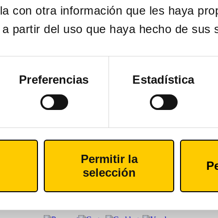
YEN VPS; (iv) De la imposibilidad de prestar el servicio o permitir e
a con otra información que les haya pro
web de terceros. AZKOYEN VPS no asume ninguna responsabilidad deriva
a partir del uso que haya hecho de sus s
ter informativo y que en ningún caso implican relación alguna entre A
Preferencias
Estadística
ones que pudieran derivarse se encuentran regulados por la legislación y
Permitir la
Pe
selección