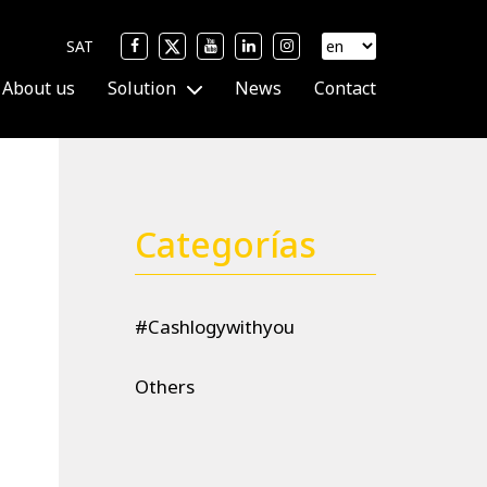
SAT
About us
Solution
News
Contact
Categorías
#Cashlogywithyou
Others