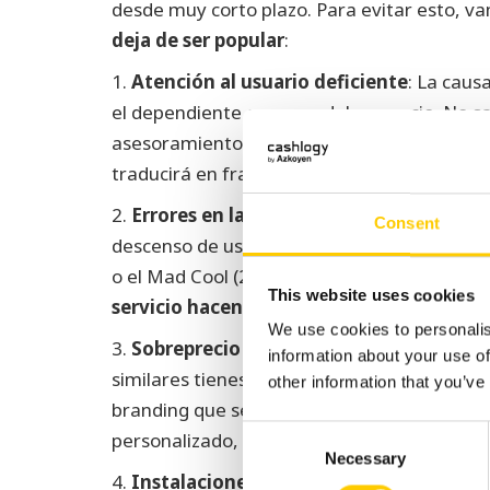
desde muy corto plazo. Para evitar esto, vam
deja de ser popular
:
1.
Atención al usuario deficiente
: La caus
el dependiente o asesor del comercio. No sab
asesoramiento y
priorizar la venta a cort
traducirá en fracaso.
2.
Errores en la organización de eventos
:
Consent
descenso de usuarios de festivales tan pop
o el Mad Cool (22% menos de asistentes). Er
This website uses cookies
servicio hacen que los clientes no quieran
We use cookies to personalis
3.
Sobreprecio sin justificación
: Para vend
information about your use of
similares tienes que ofrecer un valor añadid
other information that you’ve
branding que se refleje en un mayor prestig
Consent
personalizado, pero el sobreprecio nunca deb
Necessary
Selection
4.
Instalaciones descuidadas
: Los cliente