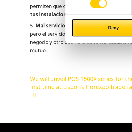
permiten que comparemos un negocio con otr
tus instalaciones te pasará factura
porque
5.
Mal servicio post-venta
: La venta es un
Deny
pero el servicio post-venta es sin duda una
negocio y otro que no lo es tanto. Cuida a tu
mutuo.
Post
We will unveil POS 1500X series for th
navigation
first time at Lisbon’s Horexpo trade fa