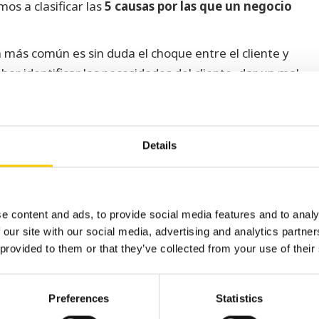
os a clasificar las
5 causas por las que un negocio
a más común es sin duda el choque entre el cliente y
er identificar las necesidades del cliente, dar un mal
o plazo por encima de la fidelización
solo se
 Este año han llamado la atención particularmente el
Details
ulares como el BBK Live (un 6% menos de asistentes)
rores en la organización,
colas y la lentitud del
 repetir
.
e content and ads, to provide social media features and to analy
er un producto a un precio superior al de comercios
 our site with our social media, advertising and analytics partn
o que el resto no da. Puede ser la inversión en
 provided to them or that they’ve collected from your use of their
io, beneficios por fidelización o un asesoramiento
e ser injustificado.
Preferences
Statistics
s son cada vez más exigentes y las redes sociales