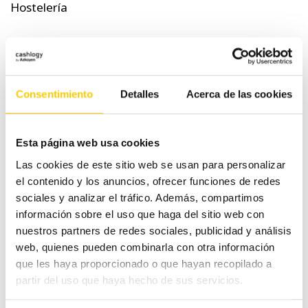
Hostelería
Otras noticias
Pequeño comercio
Consentimiento
Detalles
Acerca de las cookies
Tecnología
Esta página web usa cookies
Tranquilidad
Las cookies de este sitio web se usan para personalizar
el contenido y los anuncios, ofrecer funciones de redes
Tags
sociales y analizar el tráfico. Además, compartimos
información sobre el uso que haga del sitio web con
nuestros partners de redes sociales, publicidad y análisis
web, quienes pueden combinarla con otra información
atención al cliente
banco central
ahorro
aumento negocios
que les haya proporcionado o que hayan recopilado a
Cashlogy
europeo
billetes
partir del uso que haya hecho de sus servicios.
comercio
cultura
dificultades
Dinero
dinero en
dinero efectivo
negocios