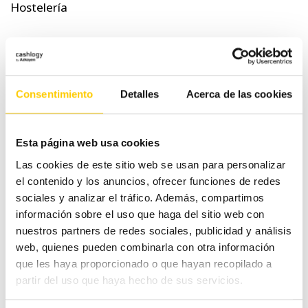
Hostelería
Otras noticias
Pequeño comercio
Consentimiento
Detalles
Acerca de las cookies
Tecnología
Esta página web usa cookies
Tranquilidad
Las cookies de este sitio web se usan para personalizar
el contenido y los anuncios, ofrecer funciones de redes
Tags
sociales y analizar el tráfico. Además, compartimos
información sobre el uso que haga del sitio web con
nuestros partners de redes sociales, publicidad y análisis
web, quienes pueden combinarla con otra información
atención al cliente
banco central
ahorro
aumento negocios
que les haya proporcionado o que hayan recopilado a
Cashlogy
europeo
billetes
partir del uso que haya hecho de sus servicios.
comercio
cultura
dificultades
Dinero
dinero en
dinero efectivo
negocios