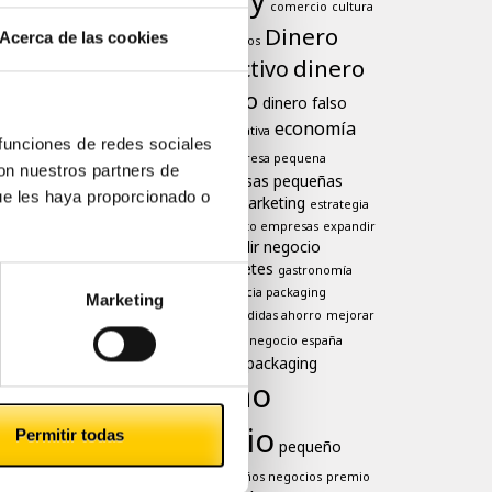
comercio
cultura
Dinero
Acerca de las cookies
dificultades negocios
dinero
dinero efectivo
en efectivo
dinero falso
economía
economia colaborativa
 funciones de redes sociales
Efectivo
empresa pequena
con nuestros partners de
empresas pequeñas
empresas
ue les haya proporcionado o
estrategia de marketing
estrategia
europa
venta
exito empresas
expandir
expandir negocio
empresas
falsificación billetes
gastronomía
higiene
importancia packaging
Marketing
marketing
medidas ahorro
mejorar
negocio
ventas
negocio españa
negocios
packaging
oferta
pequeño
comercio
Permitir todas
pequeño
negoccio
pequeños negocios
premio