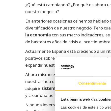
¿Qué está cambiando? ¿Por qué es ahora u
nuestro negocio?
En anteriores ocasiones os hemos hablado de
diversificación de nuestro negocio. Pero c
la economía
con sus macro indicadores, se
de bastantes años de crisis e incertidumbre
Actualmente España está creciendo a un rit
positivos sobre la economía están haciendo
expandir nuestros negocios.
Ahora mismo es el momento perfecto para i
nuestra línea de producción, mudarnos a un
Consentimiento
adquirir
sistemas de cobro automático c
y crear una tienda online.
Esta página web usa cookie
Ninguna inversión está exenta de riesgo, pe
Las cookies de este sitio we