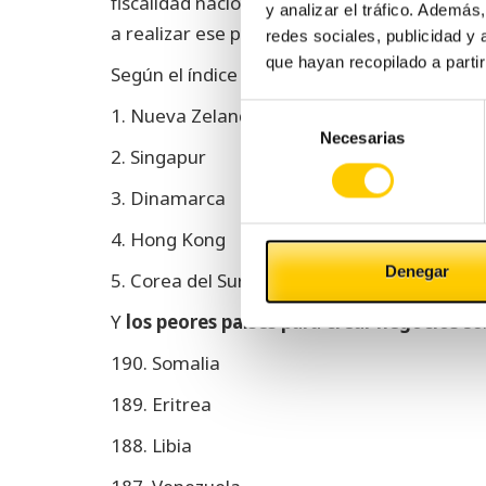
fiscalidad nacional se relaja para favorece
y analizar el tráfico. Ademá
a realizar ese proyecto empresarial que t
redes sociales, publicidad y
que hayan recopilado a parti
Según el índice Doing Business, los
países e
1. Nueva Zelanda
Selección
Necesarias
de
2. Singapur
consentimiento
3. Dinamarca
4. Hong Kong
Denegar
5. Corea del Sur
Y
los peores países para crear negocios
so
190. Somalia
189. Eritrea
188. Libia