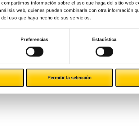
r las inversiones, es el mejor momento para lanzarnos
s, compartimos información sobre el uso que haga del sitio web 
enemos en mente.
 análisis web, quienes pueden combinarla con otra información q
r del uso que haya hecho de sus servicios.
n los que es más sencillo realizar negocios
son:
Preferencias
Estadística
Permitir la selección
n: