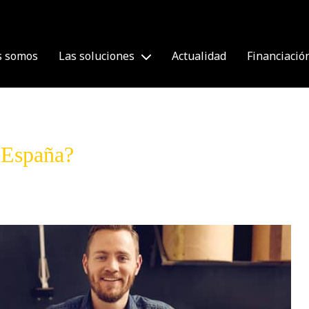
s somos
Las soluciones
Actualidad
Financiació
n España?