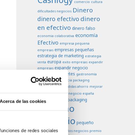
comercio
cultura
Dinero
dificultades negocios
dinero
dinero efectivo
en efectivo
dinero falso
economía
economia colaborativa
Efectivo
empresa pequena
empresas pequeñas
empresas
estrategia de marketing
estrategia
europa
venta
exito empresas
expandir
expandir negocio
empresas
falsificación billetes
gastronomía
higiene
importancia packaging
marketing
medidas ahorro
mejorar
negocio
ventas
negocio españa
negocios
packaging
oferta
Acerca de las cookies
pequeño
comercio
pequeño
negoccio
 funciones de redes sociales
pequeños negocios
premio