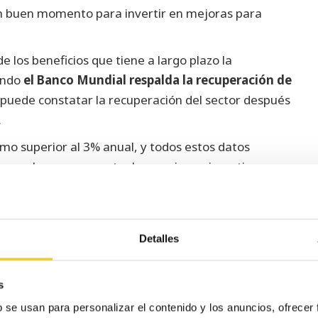
n buen momento para invertir en mejoras para
 los beneficios que tiene a largo plazo la
uando
el Banco Mundial respalda la recuperación de
 puede constatar la recuperación del sector después
.
mo superior al 3% anual, y todos estos datos
 que el panorama actual nos anime a invertir y a
ntroducir mejoras en nuestros negocios, reforzar
 local más grande, sumarnos a la era tecnológica y
Detalles
omo Cashlogy
, o
digitalizar nuestras bases de datos
s
ro cuando la economía global se recupera y la
b se usan para personalizar el contenido y los anuncios, ofrecer