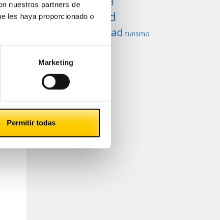
Productividad
con nuestros partners de
Seguridad
ue les haya proporcionado o
tranquilidad
turismo
Marketing
Permitir todas