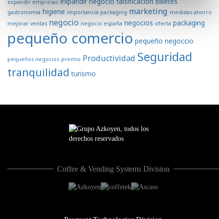
expandir negocio
falsificación billetes
expandir empresas
marketing
higiene
gastronomía
importancia packaging
medidas ahorro
negocio
negocios
packaging
mejorar ventas
negocio españa
oferta
pequeño comercio
pequeño negoccio
Seguridad
Productividad
pequeños negocios
premio
tranquilidad
turismo
Coffee & Vending Systems Division