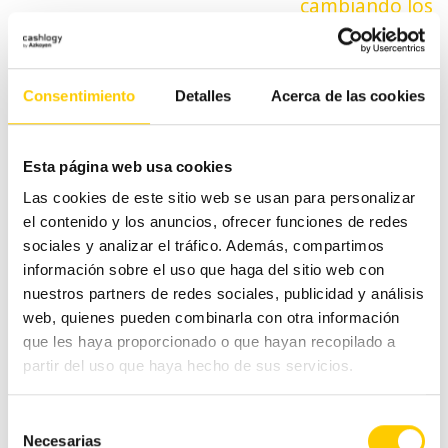
cambiando los
entradas
billetes?
Consentimiento
Detalles
Acerca de las cookies
Categorías
Esta página web usa cookies
Las cookies de este sitio web se usan para personalizar
#CashlogyContigo
el contenido y los anuncios, ofrecer funciones de redes
sociales y analizar el tráfico. Además, compartimos
Comercio Alimentación
información sobre el uso que haga del sitio web con
nuestros partners de redes sociales, publicidad y análisis
Ferias y congresos
web, quienes pueden combinarla con otra información
que les haya proporcionado o que hayan recopilado a
partir del uso que haya hecho de sus servicios.
Hostelería
Selección
Otras noticias
Necesarias
de