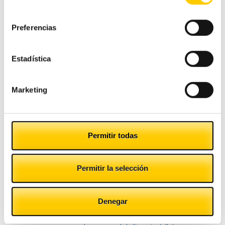
consentimiento
Pequeño comercio
Preferencias
Tecnología
Estadística
Tranquilidad
Marketing
Tags
Permitir todas
atención al cliente
banco central
ahorro
aumento negocios
Cashlogy
europeo
billetes
comercio
cultura
dificultades
Permitir la selección
Dinero
dinero en
dinero efectivo
negocios
efectivo
economía
dinero falso
economia colaborativa
Denegar
Efectivo
empresas pequeñas
empresa pequena
empresas
estrategia de marketing
europa
estrategia venta
exito empresas