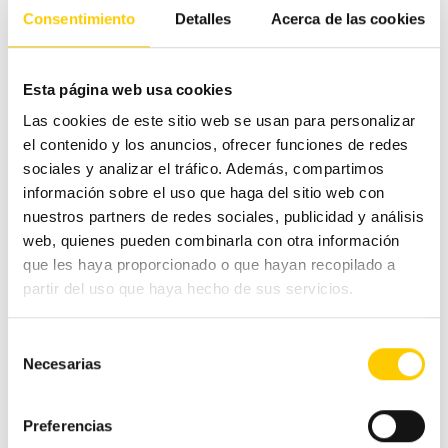
Consentimiento
Detalles
Acerca de las cookies
son algunos ejemplos.
Esta página web usa cookies
Actividades de bienestar para los
Las cookies de este sitio web se usan para personalizar
empleados
el contenido y los anuncios, ofrecer funciones de redes
sociales y analizar el tráfico. Además, compartimos
Organizar talleres voluntarios, escapadas de fin de
información sobre el uso que haga del sitio web con
semana o eventos corporativos varias veces al año
nuestros partners de redes sociales, publicidad y análisis
permite
que los trabajadores perciban a la
web, quienes pueden combinarla con otra información
empresa como mucho más que ‘una jefa’
. Al final,
que les haya proporcionado o que hayan recopilado a
la satisfacción de los empleados con la compañía
partir del uso que haya hecho de sus servicios.
dependerá en gran medida de cómo sea su
percepción sobre ella.
Selección
Necesarias
de
Ahora que conoces algunas
medidas para
consentimiento
fomentar el bienestar de los empleados,
solo te
Preferencias
queda buscar
cómo aplicarlas en tu negocio
.