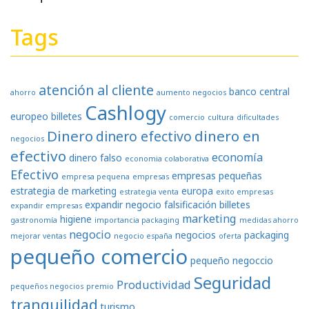
Tags
atención al cliente
banco central
ahorro
aumento negocios
Cashlogy
europeo
billetes
comercio
cultura
dificultades
Dinero
dinero en
dinero efectivo
negocios
efectivo
economía
dinero falso
economia colaborativa
Efectivo
empresas pequeñas
empresa pequena
empresas
estrategia de marketing
europa
estrategia venta
exito empresas
expandir negocio
falsificación billetes
expandir empresas
marketing
higiene
gastronomía
importancia packaging
medidas ahorro
negocio
negocios
packaging
mejorar ventas
negocio españa
oferta
pequeño comercio
pequeño negoccio
Seguridad
Productividad
pequeños negocios
premio
tranquilidad
turismo