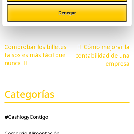
aprovecharla ahora
, no dentro de 10 o 15 años
cuando se tengan las posibilidades económicas, pero
Denegar
puede que no la oportunidad.
Navegación
Comprobar los billetes
Cómo mejorar la
de
falsos es más fácil que
contabilidad de una
nunca
empresa
entradas
Categorías
#CashlogyContigo
Comercio Alimentación