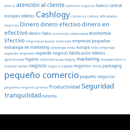
atención al cliente
banco central
ahorro
aumento negocios
Cashlogy
europeo
billetes
comercio
cultura
dificultades
Dinero
dinero en
dinero efectivo
negocios
efectivo
economía
dinero falso
economia colaborativa
Efectivo
empresas pequeñas
empresa pequena
empresas
estrategia de marketing
europa
estrategia venta
exito empresas
expandir negocio
falsificación billetes
expandir empresas
marketing
higiene
gastronomía
importancia packaging
medidas ahorro
negocio
negocios
packaging
mejorar ventas
negocio españa
oferta
pequeño comercio
pequeño negoccio
Seguridad
Productividad
pequeños negocios
premio
tranquilidad
turismo