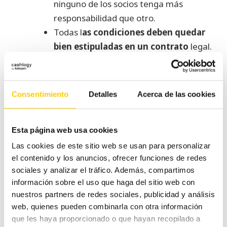
ninguno de los socios tenga más
responsabilidad que otro.
Todas l
as condiciones deben quedar
bien estipuladas en un contrato
legal.
También es posible
incorporar al
negocio un socio capitalista, una
persona que aporte capital y se lleve
Consentimiento
Detalles
Acerca de las cookies
unos beneficios
, pero que no se
inmiscuya en el funcionamiento del día a
día de la empresa, o que lo haga
Esta página web usa cookies
exclusivamente en el grado acordado en
Las cookies de este sitio web se usan para personalizar
el contenido y los anuncios, ofrecer funciones de redes
el contrato de sociedad.
sociales y analizar el tráfico. Además, compartimos
Los socios, claves para un
información sobre el uso que haga del sitio web con
nuestros partners de redes sociales, publicidad y análisis
negocio en expansión
web, quienes pueden combinarla con otra información
que les haya proporcionado o que hayan recopilado a
No es lo mismo buscar un socio para un negocio de