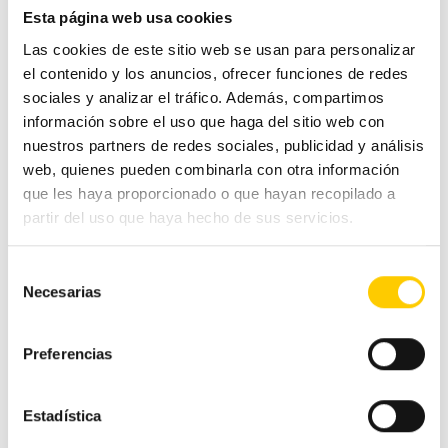
de
selling en redes
tiempo de empleados
Esta página web usa cookies
sociales?
y clientes
entradas
Las cookies de este sitio web se usan para personalizar
el contenido y los anuncios, ofrecer funciones de redes
sociales y analizar el tráfico. Además, compartimos
información sobre el uso que haga del sitio web con
Categorías
nuestros partners de redes sociales, publicidad y análisis
web, quienes pueden combinarla con otra información
que les haya proporcionado o que hayan recopilado a
#CashlogyContigo
partir del uso que haya hecho de sus servicios.
Comercio Alimentación
Selección
Necesarias
de
Ferias y congresos
consentimiento
Preferencias
Hostelería
Estadística
Otras noticias