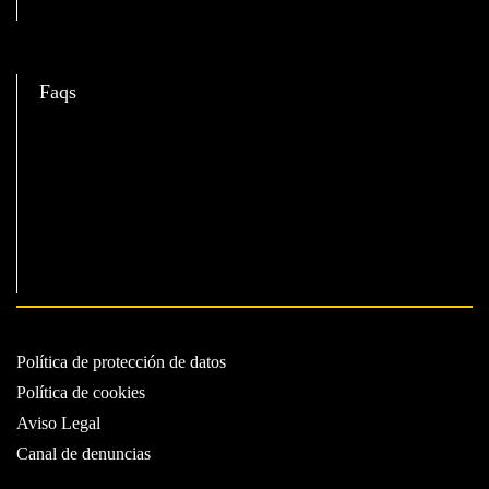
C
Faqs
Política de protección de datos
Política de cookies
Aviso Legal
Canal de denuncias