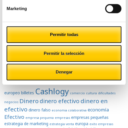
Marketing
Pequeño comercio
Tecnología
Permitir todas
Tranquilidad
Permitir la selección
Tags
Denegar
atención al cliente
banco central
ahorro
aumento negocios
Cashlogy
europeo
billetes
comercio
cultura
dificultades
Dinero
dinero en
dinero efectivo
negocios
efectivo
economía
dinero falso
economia colaborativa
Efectivo
empresas pequeñas
empresa pequena
empresas
estrategia de marketing
europa
estrategia venta
exito empresas