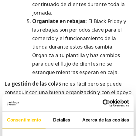
continuado de clientes durante toda la
jornada.
Organíate en rebajas:
El Black Friday y
las rebajas son períodos clave para el
comercio y el funcionamiento de la
tienda durante estos días cambia.
Organiza a tu plantilla y haz cambios
para que el flujo de clientes no se
estanque mientras esperan en caja.
La
gestión de las colas
no es fácil pero se puede
conseguir con una buena organización y con el apoyo
de los
cajones automáticos de cobro
.
Consentimiento
Detalles
Acerca de las cookies
Navegación
¿Qué es el social
Cómo optimizar el