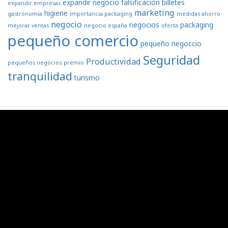
expandir negocio
falsificación billetes
expandir empresas
marketing
higiene
gastronomía
importancia packaging
medidas ahorro
negocio
negocios
packaging
mejorar ventas
negocio españa
oferta
pequeño comercio
pequeño negoccio
Seguridad
Productividad
pequeños negocios
premio
tranquilidad
turismo