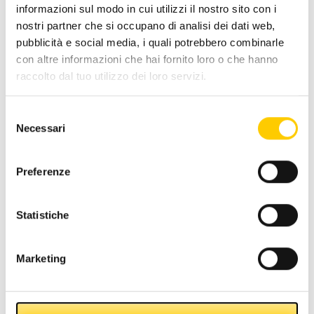
informazioni sul modo in cui utilizzi il nostro sito con i
Vedi articolo completo
nostri partner che si occupano di analisi dei dati web,
pubblicità e social media, i quali potrebbero combinarle
con altre informazioni che hai fornito loro o che hanno
raccolto dal tuo utilizzo dei loro servizi.
Il Gruppo Azkoyen porterà sul
Selezione
mercato francese il Cashlogy
Necessari
del
POS 1500X all’Europain 2018
consenso
Preferenze
Statistiche
Marketing
1 Febbraio 2018
Categoría:
Others
Il Gruppo Azkoyen, multinazionale tecnologica