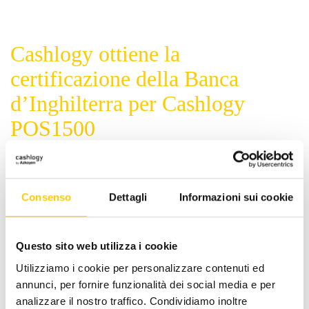
Cashlogy ottiene la
certificazione della Banca
d’Inghilterra per Cashlogy
POS1500
Consenso
Dettagli
Informazioni sui cookie
12 Aprile 2018
Categoría:
Others
Questo sito web utilizza i cookie
Cashlogy POS1500 si è dimostrato perfettamente in
Utilizziamo i cookie per personalizzare contenuti ed
grado di individuare tutte le banconote contraffatte
annunci, per fornire funzionalità dei social media e per
conosciute.
analizzare il nostro traffico. Condividiamo inoltre