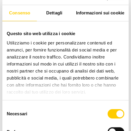
ai nostri prodotti: prestazioni, modalità di
manutenzione, compatibilità con TPV,
Consenso
Dettagli
Informazioni sui cookie
installazione, ecc. Qui alla Cashlogy, speriamo di
esserti d'aiuto.
Questo sito web utilizza i cookie
Utilizziamo i cookie per personalizzare contenuti ed
annunci, per fornire funzionalità dei social media e per
Cos’è Cashlogy?
analizzare il nostro traffico. Condividiamo inoltre
informazioni sul modo in cui utilizzi il nostro sito con i
nostri partner che si occupano di analisi dei dati web,
pubblicità e social media, i quali potrebbero combinarle
Cashlogy è un sistema di pagamenti più
con altre informazioni che hai fornito loro o che hanno
rapido e flessibile:
raccolto dal tuo utilizzo dei loro servizi.
Selezione
Necessari
del
Cashlogy gestice i contanti in modo
consenso
efficace: