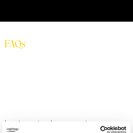
FAQs
Le risposte che cercavi
Grazie a Cashlogy potrete risparmiare alla FINE
del mese e godere dei benefici derivanti dalla
diminuzione dei costi di gestione dei contanti e
utilizzare quanto risparmiato per qualcos'altro.
In questa sezione sono indicati i benefici relativi