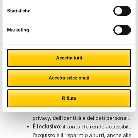
contanti non è necessario alcun supporto
Statistiche
fisico: carta, tessera o smartphone che
sia.
Marketing
Monete e banconote hanno corso
legale
:
i punti vendita e gli esercizi
commerciali non possono rifiutare i
pagamenti in denaro contante, a meno
Accetta tutti
che non sia stata concordata, in
precedenza, con il cliente una forma di
Accetta selezionati
pagamento alternativa.
Garantisce la privacy
:
le transazioni in
Rifiuta
contanti rispettano il diritto
fondamentale alla protezione della
privacy, dell’identità e dei dati personali.
È inclusivo
:
il contante rende accessibile
l’acquisto e il risparmio a tutti, anche alle