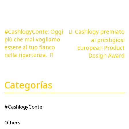
Navigazione
#CashlogyConte: Oggi
Cashlogy premiato
articoli
più che mai vogliamo
ai prestigiosi
essere al tuo fianco
European Product
nella ripartenza.
Design Award
Categorías
#CashlogyConte
Others