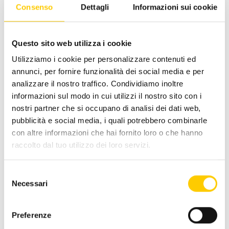
Consenso
Dettagli
Informazioni sui cookie
D’altronde la competenza sui mezzi di pagamento è
prerogativa della BCE che, come abbiamo visto
all’inizio, ha la responsabilità di garantire a tutti i
Questo sito web utilizza i cookie
cittadini l’accesso al contante per i pagamenti. E
Utilizziamo i cookie per personalizzare contenuti ed
infatti, il Governi italiano è stato richiamato
annunci, per fornire funzionalità dei social media e per
formalmente dalla BCE che ha definito il cashback
analizzare il nostro traffico. Condividiamo inoltre
“una misura sproporzionata rispetto agli obiettivi”.
informazioni sul modo in cui utilizzi il nostro sito con i
nostri partner che si occupano di analisi dei dati web,
pubblicità e social media, i quali potrebbero combinarle
MA perché è importante garantire l’accesso al
con altre informazioni che hai fornito loro o che hanno
raccolto dal tuo utilizzo dei loro servizi.
contante e quali sono le sue funzioni?
Il contante assicura libertà e
Selezione
autonomia
:
detenere denaro contante
Necessari
del
non richiede l’intervento di intermediari
consenso
come accade, al contrario, per i mezzi di
Preferenze
pagamento digitali. Per pagare in