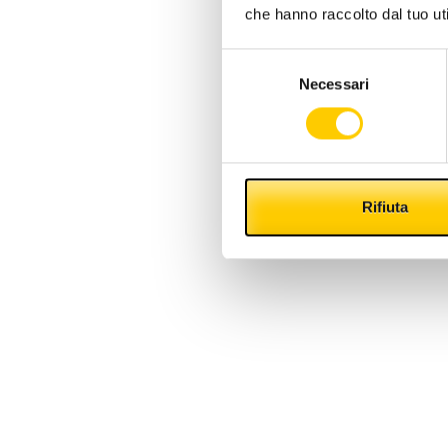
per la 
che hanno raccolto dal tuo uti
Selezione
Necessari
del
consenso
Rifiuta