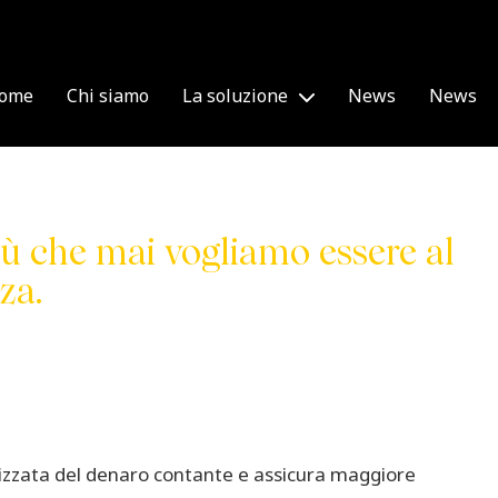
ome
Chi siamo
La soluzione
News
News
ù che mai vogliamo essere al
za.
tizzata del denaro contante e assicura maggiore