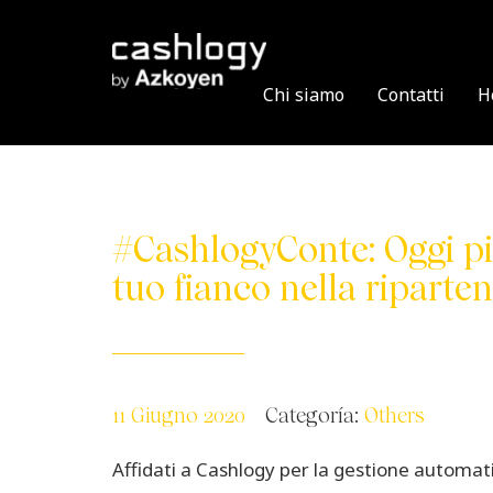
Skip
to
content
Chi siamo
Contatti
H
#CashlogyConte: Oggi pi
tuo fianco nella riparten
11 Giugno 2020
Categoría:
Others
Affidati a Cashlogy per la gestione automa