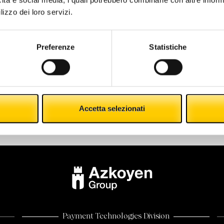
icità e social media, i quali potrebbero combinarle con altre inform
lizzo dei loro servizi.
Preferenze
Statistiche
Le
DENARO CONTANTE. QUANTO CONTA
o un
DAVVERO?
Accetta selezionati
Payment Technologies Division