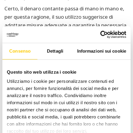
Certo, il denaro contante passa di mano in mano e,
per questa ragione, il suo utilizzo suggerisce di
adottare misure adeguate a garantire la necessaria
igiene, in particolare in caso di vendita e/o
somministrazione di generi alimentari e bevande.
Consenso
Dettagli
Informazioni sui cookie
Un sistema di cash management che gestisce i
pagamenti in contanti in modalità automatica
all’interno di un punto vendita è sempre un valido
Questo sito web utilizza i cookie
strumento per garantire igiene e sicurezza e, oggi,
Utilizziamo i cookie per personalizzare contenuti ed
per consentire la necessaria distanza tra le persone.
annunci, per fornire funzionalità dei social media e per
analizzare il nostro traffico. Condividiamo inoltre
informazioni sul modo in cui utilizzi il nostro sito con i
nostri partner che si occupano di analisi dei dati web,
pubblicità e social media, i quali potrebbero combinarle
Navigazione
con altre informazioni che hai fornito loro o che hanno
Pagare in contanti
#CashlogyConte:
raccolto dal tuo utilizzo dei loro servizi.