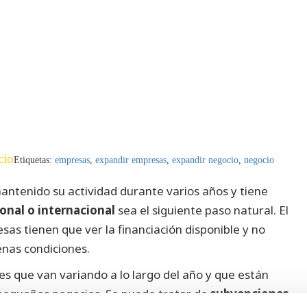
cio
Etiquetas:
empresas
,
expandir empresas
,
expandir negocio
,
negocio
antenido su actividad durante varios años y tiene
onal o internacional
sea el siguiente paso natural.
El
s tienen que ver la financiación disponible y no
enas condiciones.
es que van variando a lo largo del año y que están
pequeños negocios. Se puede tratar de
subvenciones