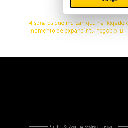
Navegación
4 señales que indican que ha llegado e
de
momento de expandir tu negocio
entradas
Coffee & Vending Systems Division