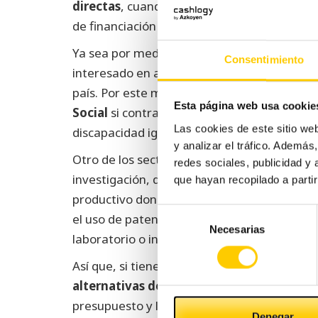
directas
, cuando el Gobierno o un organism
de financiación indirecta, cuando se ofrecen
Ya sea por medio de inyecciones de capital o
Consentimiento
interesado en ayudar a todos los negocios q
país. Por este motivo, es muy sencillo
conse
Esta página web usa cookie
Social
si contratamos a personas jóvenes, 
Las cookies de este sitio we
discapacidad igual o superior al 33%.
y analizar el tráfico. Ademá
Otro de los sectores que más atención están 
redes sociales, publicidad y
investigación, desarrollo de tecnología y t
que hayan recopilado a parti
productivo donde la innovación es la máxim
Selección
el uso de patentes, para contratar personal
Necesarias
de
laboratorio o incluso para agilizar el proce
consentimiento
Así que, si tienes pensado ampliar tu negoc
alternativas de financiación
que tienes a 
presupuesto y llegar a la meta de la forma m
Denegar