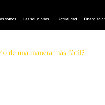
es somos
Las soluciones
Actualidad
Financiació
cio de una manera más fácil?