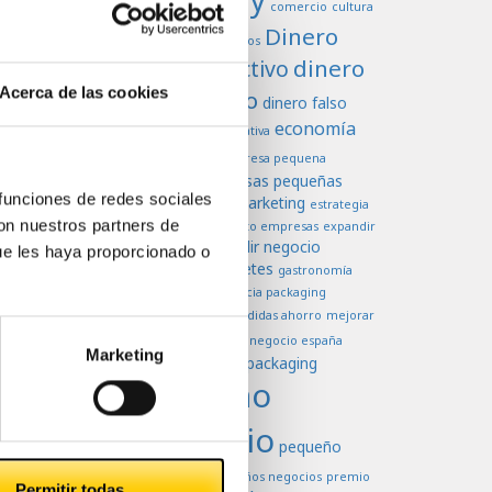
comercio
cultura
Dinero
dificultades negocios
dinero
dinero efectivo
Acerca de las cookies
en efectivo
dinero falso
economía
economia colaborativa
Efectivo
empresa pequena
empresas pequeñas
empresas
 funciones de redes sociales
estrategia de marketing
estrategia
europa
con nuestros partners de
venta
exito empresas
expandir
expandir negocio
empresas
ue les haya proporcionado o
falsificación billetes
gastronomía
higiene
importancia packaging
marketing
medidas ahorro
mejorar
negocio
ventas
negocio españa
Marketing
negocios
packaging
oferta
pequeño
comercio
pequeño
negoccio
pequeños negocios
premio
Permitir todas