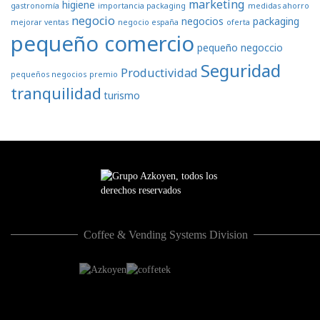
marketing
higiene
gastronomía
importancia packaging
medidas ahorro
negocio
negocios
packaging
mejorar ventas
negocio españa
oferta
pequeño comercio
pequeño negoccio
Seguridad
Productividad
pequeños negocios
premio
tranquilidad
turismo
Coffee & Vending Systems Division