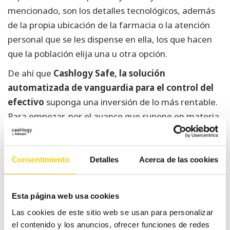
mencionado, son los detalles tecnológicos, además
de la propia ubicación de la farmacia o la atención
personal que se les dispense en ella, los que hacen
que la población elija una u otra opción.
De ahí que
Cashlogy Safe, la solución
automatizada de vanguardia para el control del
efectivo
suponga una inversión de lo más rentable.
Para empezar, por el avance que supone en materia
de agilidad: es el propio sistema de la caja
automatizada la que se encarga tanto del control
del dinero como del arqueo de caja.
Consentimiento
Detalles
Acerca de las cookies
Sin embargo, aunque esto será bien valorado por los
clientes, hay un motivo aún mejor por el que
Esta página web usa cookies
Cashlogy Safe está entre las nuevas tecnologías
Las cookies de este sitio web se usan para personalizar
aplicadas a la farmacia más innovadoras y
el contenido y los anuncios, ofrecer funciones de redes