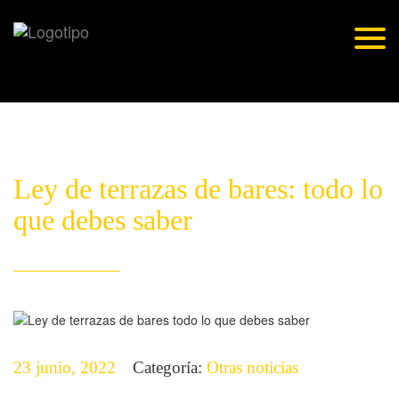
Skip
to
Togg
content
navig
Ley de terrazas de bares: todo lo
que debes saber
23 junio, 2022
Categoría:
Otras noticias