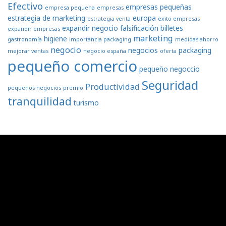
Efectivo
empresas pequeñas
empresa pequena
empresas
estrategia de marketing
europa
estrategia venta
exito empresas
expandir negocio
falsificación billetes
expandir empresas
marketing
higiene
gastronomía
importancia packaging
medidas ahorro
negocio
negocios
packaging
mejorar ventas
negocio españa
oferta
pequeño comercio
pequeño negoccio
Seguridad
Productividad
pequeños negocios
premio
tranquilidad
turismo