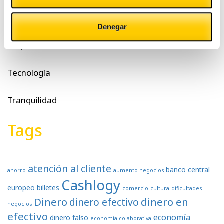
Otras noticias
Denegar
Pequeño comercio
Tecnología
Tranquilidad
Tags
atención al cliente
banco central
ahorro
aumento negocios
Cashlogy
europeo
billetes
comercio
cultura
dificultades
Dinero
dinero en
dinero efectivo
negocios
efectivo
economía
dinero falso
economia colaborativa