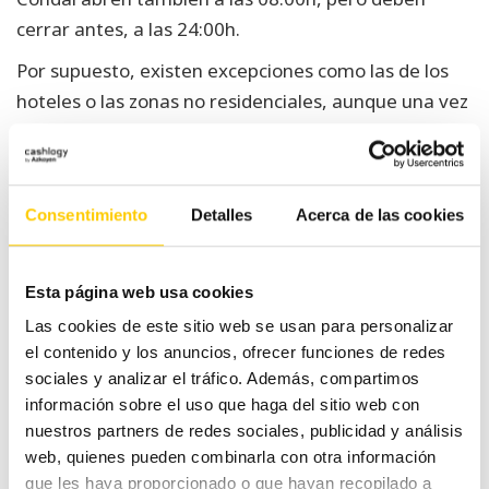
cerrar antes, a las 24:00h.
Por supuesto, existen excepciones como las de los
hoteles o las zonas no residenciales, aunque una vez
más nos toca remitir a nuestros lectores a la
normativa municipal, ya que cada localidad tiene la
suya y además es muy cambiante, por lo que
Consentimiento
Detalles
Acerca de las cookies
conviene estar permanentemente actualizado.
Eso sí, como ya hemos dicho, España es lugar de
Esta página web usa cookies
bares y terrazas, así que podéis estar seguros de
que
conviene muchísimo estar al tanto de cada
Las cookies de este sitio web se usan para personalizar
el contenido y los anuncios, ofrecer funciones de redes
cambio que pueda haber en la ley de terrazas de
sociales y analizar el tráfico. Además, compartimos
bares
, ¡porque suponen un ingreso extra muy a
información sobre el uso que haga del sitio web con
tener en cuenta!
nuestros partners de redes sociales, publicidad y análisis
web, quienes pueden combinarla con otra información
que les haya proporcionado o que hayan recopilado a