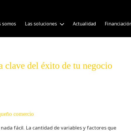
s somos
Las soluciones
Actualidad
Financiació
a clave del éxito de tu negocio
queño comercio
nada fácil. La cantidad de variables y factores que