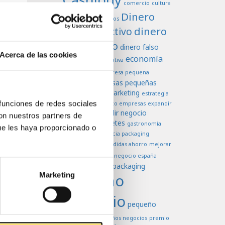
comercio
cultura
Dinero
dificultades negocios
dinero
dinero efectivo
en efectivo
dinero falso
Acerca de las cookies
economía
economia colaborativa
Efectivo
empresa pequena
empresas pequeñas
empresas
estrategia de marketing
estrategia
europa
 funciones de redes sociales
venta
exito empresas
expandir
expandir negocio
empresas
con nuestros partners de
falsificación billetes
gastronomía
ue les haya proporcionado o
higiene
importancia packaging
marketing
medidas ahorro
mejorar
negocio
ventas
negocio españa
negocios
packaging
oferta
Marketing
pequeño
comercio
pequeño
negoccio
pequeños negocios
premio