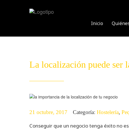
Skip
to
content
Inicio
Quiéne
La localización puede ser l
21 octubre, 2017
Categoría:
Hostelería
,
Pe
Conseguir que un negocio tenga éxito no es 