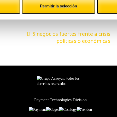
 la localización en ella
. Seguro que tu negocio
Permitir la selección
5 negocios fuertes frente a crisis
políticas o económicas
Payment Technologies Division