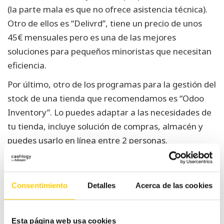
(la parte mala es que no ofrece asistencia técnica).
Otro de ellos es “Delivrd”, tiene un precio de unos
45€ mensuales pero es una de las mejores
soluciones para pequeños minoristas que necesitan
eficiencia.
Por último, otro de los programas para la gestión del
stock de una tienda que recomendamos es “Odoo
Inventory”. Lo puedes adaptar a las necesidades de
tu tienda, incluye solución de compras, almacén y
puedes usarlo en línea entre 2 personas.
Navegación
Consentimiento
Detalles
Acerca de las cookies
Cursos de contabilidad
Conoce el comercio
de
para empresas que
seguro gracias a
podrían ayudarte
Cashlogy
entradas
Esta página web usa cookies