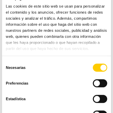
Las cookies de este sitio web se usan para personalizar
el contenido y los anuncios, ofrecer funciones de redes
sociales y analizar el tráfico. Además, compartimos
Categorías
información sobre el uso que haga del sitio web con
nuestros partners de redes sociales, publicidad y análisis
web, quienes pueden combinarla con otra información
#CashlogyContigo
que les haya proporcionado o que hayan recopilado a
partir del uso que haya hecho de sus servicios.
Comercio Alimentación
Selección
Necesarias
Ferias y congresos
de
consentimiento
Hostelería
Preferencias
Otras noticias
Estadística
Pequeño comercio