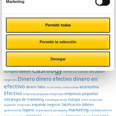
Marketing
Tecnología
Permitir todas
Tranquilidad
Tags
Permitir la selección
Denegar
atención al cliente
banco central
ahorro
aumento negocios
Cashlogy
europeo
billetes
comercio
cultura
dificultades
Dinero
dinero en
dinero efectivo
negocios
efectivo
economía
dinero falso
economia colaborativa
Efectivo
empresas pequeñas
empresa pequena
empresas
estrategia de marketing
europa
estrategia venta
exito empresas
expandir negocio
falsificación billetes
expandir empresas
marketing
higiene
gastronomía
importancia packaging
medidas ahorro
negocio
negocios
packaging