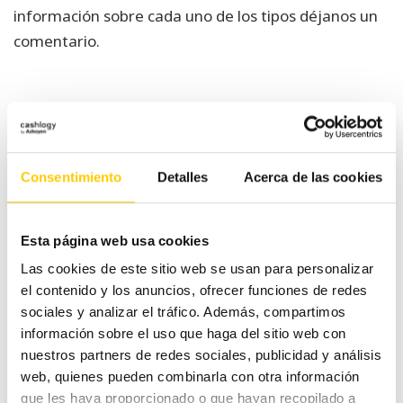
información sobre cada uno de los tipos déjanos un
comentario.
Navegación
Live shopping: Qué es,
Las tendencias en
Consentimiento
Detalles
Acerca de las cookies
de
estrategia y ventajas
retail que no puedes
desaprovechar
entradas
Esta página web usa cookies
Las cookies de este sitio web se usan para personalizar
el contenido y los anuncios, ofrecer funciones de redes
Categorías
sociales y analizar el tráfico. Además, compartimos
información sobre el uso que haga del sitio web con
nuestros partners de redes sociales, publicidad y análisis
#CashlogyContigo
web, quienes pueden combinarla con otra información
que les haya proporcionado o que hayan recopilado a