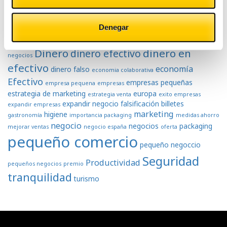
atención al cliente
banco central
ahorro
aumento negocios
Denegar
Cashlogy
europeo
billetes
comercio
cultura
dificultades
Dinero
dinero en
dinero efectivo
negocios
efectivo
economía
dinero falso
economia colaborativa
Efectivo
empresas pequeñas
empresa pequena
empresas
estrategia de marketing
europa
estrategia venta
exito empresas
expandir negocio
falsificación billetes
expandir empresas
marketing
higiene
gastronomía
importancia packaging
medidas ahorro
negocio
negocios
packaging
mejorar ventas
negocio españa
oferta
pequeño comercio
pequeño negoccio
Seguridad
Productividad
pequeños negocios
premio
tranquilidad
turismo