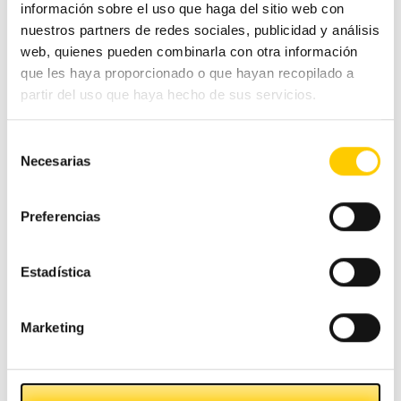
información sobre el uso que haga del sitio web con
nuestros partners de redes sociales, publicidad y análisis
Categorías
web, quienes pueden combinarla con otra información
que les haya proporcionado o que hayan recopilado a
partir del uso que haya hecho de sus servicios.
#CashlogyContigo
Selección
Necesarias
de
Comercio Alimentación
consentimiento
Preferencias
Ferias y congresos
Hostelería
Estadística
Otras noticias
Marketing
Pequeño comercio