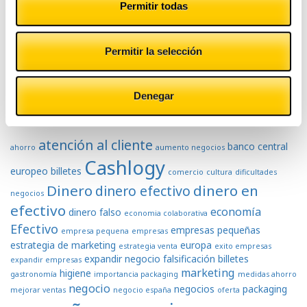
Permitir todas
Tecnología
Tranquilidad
Permitir la selección
Tags
Denegar
atención al cliente
banco central
ahorro
aumento negocios
Cashlogy
europeo
billetes
comercio
cultura
dificultades
Dinero
dinero en
dinero efectivo
negocios
efectivo
economía
dinero falso
economia colaborativa
Efectivo
empresas pequeñas
empresa pequena
empresas
estrategia de marketing
europa
estrategia venta
exito empresas
expandir negocio
falsificación billetes
expandir empresas
marketing
higiene
gastronomía
importancia packaging
medidas ahorro
negocio
negocios
packaging
mejorar ventas
negocio españa
oferta