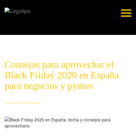
Skip
to
Togg
content
navig
Consejos para aprovechar el
Black Friday 2020 en España
para negocios y pymes