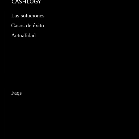
CASHLOGY
Las soluciones
Casos de éxito
Actualidad
C
Faqs