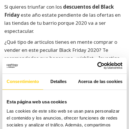
Si quieres triunfar con los
descuentos del Black
Friday
este año estate pendiente de las ofertas en
las tiendas de tu barrio porque 2020 va a ser
espectacular.
¿Qué tipo de articulos tienes en mente comprar o
vender en este peculiar Black Friday 2020? Te
recomendados que hagas una «wishlist». Investiga
lo que es.
Consentimiento
Detalles
Acerca de las cookies
Navegación
Descubre
¿Por qué no interesa
de
#BilletesDeAquí, la
que desaparezca el
Esta página web usa cookies
iniciativa para apoyar
dinero en efectivo en
entradas
Las cookies de este sitio web se usan para personalizar
el comercio local
España?
el contenido y los anuncios, ofrecer funciones de redes
sociales y analizar el tráfico. Además, compartimos