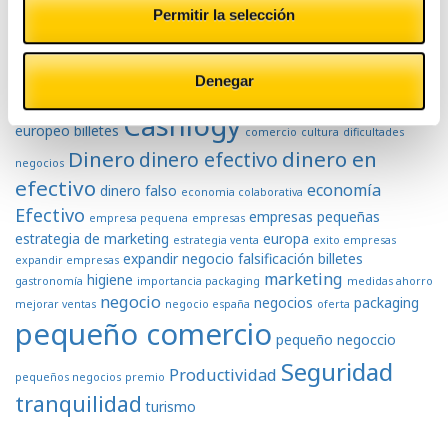
Tags
Permitir la selección
Denegar
atención al cliente
banco central
ahorro
aumento negocios
Cashlogy
europeo
billetes
comercio
cultura
dificultades
Dinero
dinero en
dinero efectivo
negocios
efectivo
economía
dinero falso
economia colaborativa
Efectivo
empresas pequeñas
empresa pequena
empresas
estrategia de marketing
europa
estrategia venta
exito empresas
expandir negocio
falsificación billetes
expandir empresas
marketing
higiene
gastronomía
importancia packaging
medidas ahorro
negocio
negocios
packaging
mejorar ventas
negocio españa
oferta
pequeño comercio
pequeño negoccio
Seguridad
Productividad
pequeños negocios
premio
tranquilidad
turismo