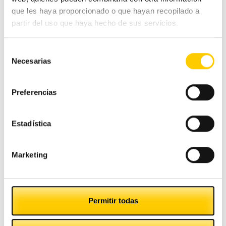
#CashlogyContigo
que les haya proporcionado o que hayan recopilado a
partir del uso que haya hecho de sus servicios.
Comercio Alimentación
Selección
Necesarias
de
Ferias y congresos
consentimiento
Hostelería
Preferencias
Otras noticias
Estadística
Pequeño comercio
Marketing
Tecnología
Permitir todas
Tranquilidad