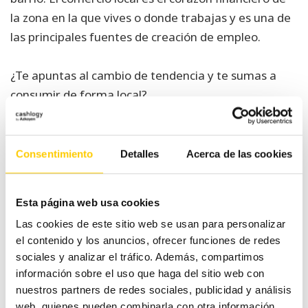
la zona en la que vives o donde trabajas y es una de
las principales fuentes de creación de empleo.
¿Te apuntas al cambio de tendencia y te sumas a
consumir de forma local?
Consentimiento
Detalles
Acerca de las cookies
Navegación
Cómo emitir facturas
La clasificación de
de
electrónicas, ¿es
Niza de productos y
obligatorio?
servicios
entradas
Esta página web usa cookies
Las cookies de este sitio web se usan para personalizar
el contenido y los anuncios, ofrecer funciones de redes
sociales y analizar el tráfico. Además, compartimos
Categorías
información sobre el uso que haga del sitio web con
nuestros partners de redes sociales, publicidad y análisis
web, quienes pueden combinarla con otra información