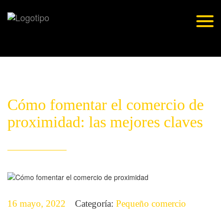
Skip
to
Togg
content
navig
Cómo fomentar el comercio de
proximidad: las mejores claves
16 mayo, 2022
Categoría:
Pequeño comercio