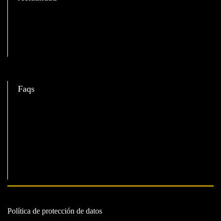
C
Faqs
Política de protección de datos