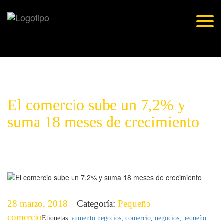
Skip
to
Togg
content
navig
El comercio sube un 7,2% y
suma 18 meses de crecimiento
28 marzo, 2018
Categoría:
Pequeño
comercio
Etiquetas:
aumento negocios
,
comercio
,
negocios
,
pequeño