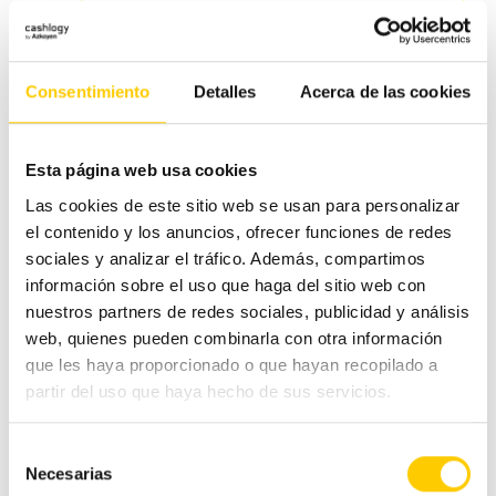
negocios
para tu negocio
entradas
Consentimiento
Detalles
Acerca de las cookies
Categorías
Esta página web usa cookies
#CashlogyContigo
Las cookies de este sitio web se usan para personalizar
el contenido y los anuncios, ofrecer funciones de redes
sociales y analizar el tráfico. Además, compartimos
Comercio Alimentación
información sobre el uso que haga del sitio web con
nuestros partners de redes sociales, publicidad y análisis
Ferias y congresos
web, quienes pueden combinarla con otra información
que les haya proporcionado o que hayan recopilado a
Hostelería
partir del uso que haya hecho de sus servicios.
Otras noticias
Selección
Necesarias
de