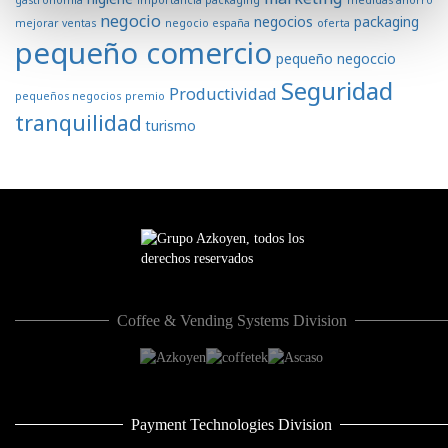
gastronomía
importancia packaging
medidas ahorro
negocio
negocios
packaging
mejorar ventas
negocio españa
oferta
pequeño comercio
pequeño negoccio
Seguridad
Productividad
pequeños negocios
premio
tranquilidad
turismo
Coffee & Vending Systems Division
Payment Technologies Division