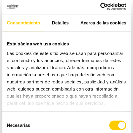
Consentimiento
Detalles
Acerca de las cookies
Categorías
Esta página web usa cookies
#CashlogyContigo
Las cookies de este sitio web se usan para personalizar
el contenido y los anuncios, ofrecer funciones de redes
Comercio Alimentación
sociales y analizar el tráfico. Además, compartimos
información sobre el uso que haga del sitio web con
nuestros partners de redes sociales, publicidad y análisis
Ferias y congresos
web, quienes pueden combinarla con otra información
que les haya proporcionado o que hayan recopilado a
Hostelería
partir del uso que haya hecho de sus servicios.
Otras noticias
Selección
Necesarias
de