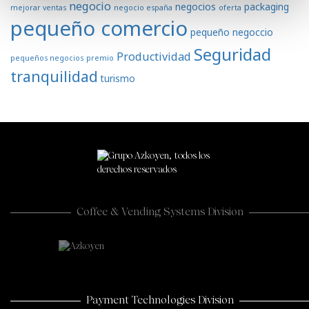
negocio
negocios
packaging
mejorar ventas
negocio españa
oferta
pequeño comercio
pequeño negoccio
Seguridad
Productividad
pequeños negocios
premio
tranquilidad
turismo
Coffee & Vending Systems Division
Payment Technologies Division