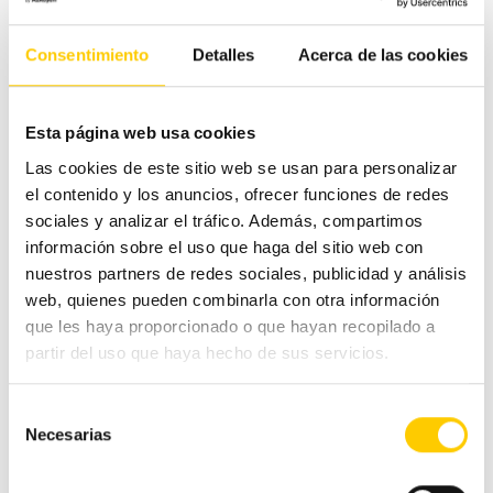
Comercio Alimentación
Consentimiento
Detalles
Acerca de las cookies
Ferias y congresos
Hostelería
Esta página web usa cookies
Las cookies de este sitio web se usan para personalizar
Otras noticias
el contenido y los anuncios, ofrecer funciones de redes
sociales y analizar el tráfico. Además, compartimos
Pequeño comercio
información sobre el uso que haga del sitio web con
nuestros partners de redes sociales, publicidad y análisis
web, quienes pueden combinarla con otra información
Tecnología
que les haya proporcionado o que hayan recopilado a
partir del uso que haya hecho de sus servicios.
Tranquilidad
Selección
Tags
Necesarias
de
consentimiento