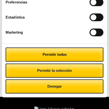
Preferencias
atención al cliente
banco central
ahorro
aumento negocios
Cashlogy
europeo
billetes
comercio
cultura
dificultades
Estadística
Dinero
dinero en
dinero efectivo
negocios
efectivo
economía
dinero falso
economia colaborativa
Marketing
Efectivo
empresas pequeñas
empresa pequena
empresas
estrategia de marketing
europa
estrategia venta
exito empresas
expandir negocio
falsificación billetes
expandir empresas
marketing
higiene
gastronomía
importancia packaging
medidas ahorro
Permitir todas
negocio
negocios
packaging
mejorar ventas
negocio españa
oferta
pequeño comercio
pequeño negoccio
Permitir la selección
Seguridad
Productividad
pequeños negocios
premio
tranquilidad
turismo
Denegar