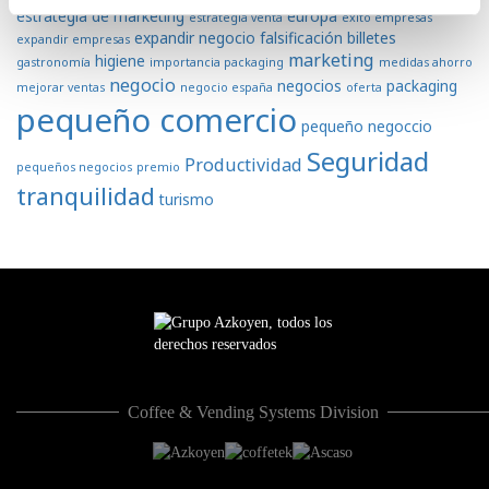
estrategia de marketing
europa
estrategia venta
exito empresas
expandir negocio
falsificación billetes
expandir empresas
marketing
higiene
gastronomía
importancia packaging
medidas ahorro
negocio
negocios
packaging
mejorar ventas
negocio españa
oferta
pequeño comercio
pequeño negoccio
Seguridad
Productividad
pequeños negocios
premio
tranquilidad
turismo
Coffee & Vending Systems Division