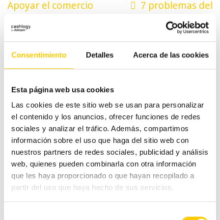
Navegación
Apoyar el comercio
7 problemas del
de
local da vida a las
pequeño comercio y
ciudades
sus soluciones (Parte I)
entradas
Consentimiento
Detalles
Acerca de las cookies
Categorías
Esta página web usa cookies
Las cookies de este sitio web se usan para personalizar
el contenido y los anuncios, ofrecer funciones de redes
#CashlogyContigo
sociales y analizar el tráfico. Además, compartimos
información sobre el uso que haga del sitio web con
Comercio Alimentación
nuestros partners de redes sociales, publicidad y análisis
web, quienes pueden combinarla con otra información
Ferias y congresos
que les haya proporcionado o que hayan recopilado a
partir del uso que haya hecho de sus servicios.
Hostelería
Selección