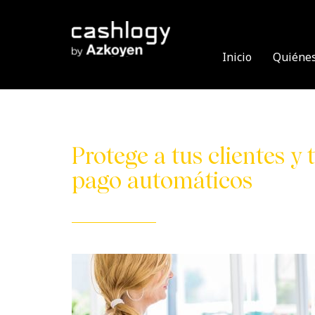
Skip
to
content
Inicio
Quiéne
Protege a tus clientes y
pago automáticos