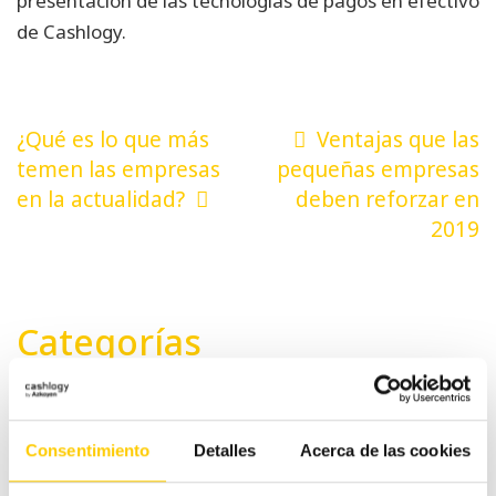
presentación de las tecnologías de pagos en efectivo
de Cashlogy.
Navegación
¿Qué es lo que más
Ventajas que las
de
temen las empresas
pequeñas empresas
en la actualidad?
deben reforzar en
entradas
2019
Categorías
#CashlogyContigo
Consentimiento
Detalles
Acerca de las cookies
Comercio Alimentación