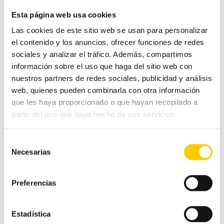
Esta página web usa cookies
Ferias y congresos
Las cookies de este sitio web se usan para personalizar
el contenido y los anuncios, ofrecer funciones de redes
Hostelería
sociales y analizar el tráfico. Además, compartimos
información sobre el uso que haga del sitio web con
Otras noticias
nuestros partners de redes sociales, publicidad y análisis
web, quienes pueden combinarla con otra información
que les haya proporcionado o que hayan recopilado a
Pequeño comercio
partir del uso que haya hecho de sus servicios.
Tecnología
Selección
Necesarias
de
Tranquilidad
consentimiento
Preferencias
Tags
Estadística