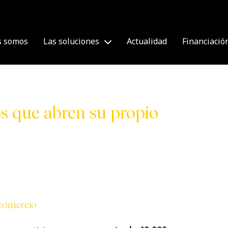
s somos
Las soluciones
Actualidad
Financiació
 que abren su propio
comercio