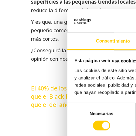
superficies a las pequeñas tiendas locales
reduce la diferencia de la ratio ingresos po
Y es que, una gran superficie ingresa decen
pequeño comercio necesita aumentar la ca
más cortos.
Consentimiento
¿Conseguirá la nueva reforma que aument
opinión con nosotros.
Esta página web usa cookie
Las cookies de este sitio we
y analizar el tráfico. Ademá
redes sociales, publicidad y
Navegación
El 40% de los pequeños comercios cr
que hayan recopilado a parti
de
que el Black Friday de 2018 será mejo
que el del año pasado
entradas
Selección
Necesarias
de
consentimiento