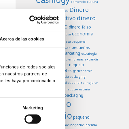
comercio
cultura
Dinero
dificultades negocios
dinero
dinero efectivo
en efectivo
dinero falso
economía
economia colaborativa
Acerca de las cookies
Efectivo
empresa pequena
empresas pequeñas
empresas
estrategia de marketing
estrategia
europa
venta
exito empresas
expandir
expandir negocio
empresas
 funciones de redes sociales
falsificación billetes
gastronomía
con nuestros partners de
higiene
importancia packaging
ue les haya proporcionado o
marketing
medidas ahorro
mejorar
negocio
ventas
negocio españa
negocios
packaging
oferta
pequeño
Marketing
comercio
pequeño
negoccio
pequeños negocios
premio