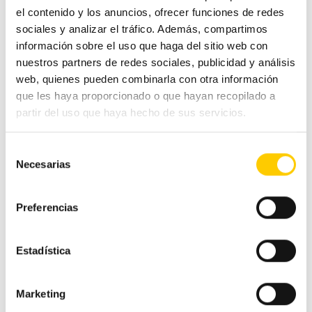
el contenido y los anuncios, ofrecer funciones de redes
Otras noticias
sociales y analizar el tráfico. Además, compartimos
información sobre el uso que haga del sitio web con
Pequeño comercio
nuestros partners de redes sociales, publicidad y análisis
web, quienes pueden combinarla con otra información
Tecnología
que les haya proporcionado o que hayan recopilado a
partir del uso que haya hecho de sus servicios.
Tranquilidad
Selección
Tags
Necesarias
de
consentimiento
Preferencias
atención al cliente
banco central
ahorro
aumento negocios
Cashlogy
Estadística
europeo
billetes
comercio
cultura
dificultades
Dinero
dinero en
dinero efectivo
negocios
efectivo
economía
dinero falso
Marketing
economia colaborativa
Efectivo
empresas pequeñas