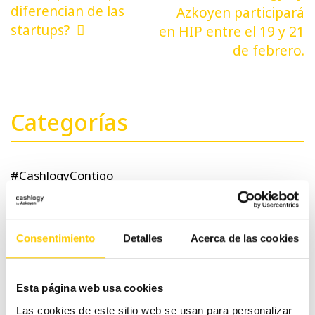
de
diferencian de las
Azkoyen participará
startups?
en HIP entre el 19 y 21
entradas
de febrero.
Categorías
#CashlogyContigo
Comercio Alimentación
Consentimiento
Detalles
Acerca de las cookies
Ferias y congresos
Esta página web usa cookies
Hostelería
Las cookies de este sitio web se usan para personalizar