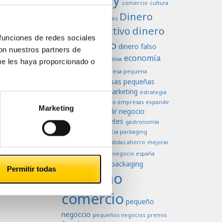
comercio
cultura
Dinero
dificultades negocios
dinero
dinero efectivo
 funciones de redes sociales
en efectivo
dinero falso
con nuestros partners de
economía
economia colaborativa
ue les haya proporcionado o
Efectivo
empresa pequena
empresas pequeñas
empresas
estrategia de marketing
estrategia
europa
venta
exito empresas
expandir
Marketing
expandir negocio
empresas
falsificación billetes
gastronomía
higiene
importancia packaging
marketing
medidas ahorro
mejorar
negocio
ventas
negocio españa
negocios
packaging
oferta
Permitir todas
pequeño
comercio
pequeño
negoccio
pequeños negocios
premio