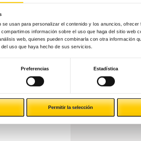
 un gasto cada vez mayor para el consistorio y la
s
ercio tradicional sufre con este tipo de
b se usan para personalizar el contenido y los anuncios, ofrecer
s, compartimos información sobre el uso que haga del sitio web 
 análisis web, quienes pueden combinarla con otra información q
r del uso que haya hecho de sus servicios.
 de
Las personas que viajan por negocios
Preferencias
Estadística
son las que más dinero gastan
Permitir la selección