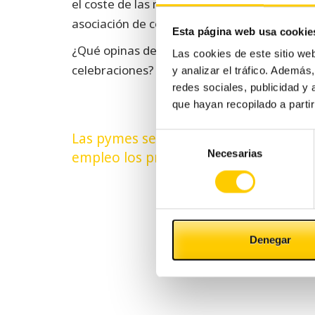
el coste de las máquinas de limpieza supone
asociación de comerciantes.
Esta página web usa cookie
¿Qué opinas de este tema? ¿Crees que el com
Las cookies de este sitio we
celebraciones?
y analizar el tráfico. Ademá
redes sociales, publicidad y
que hayan recopilado a parti
Navegación
Las pymes serán el motor de creación
Selección
Necesarias
de
de
empleo los próximos 2 años
consentimiento
entradas
Denegar