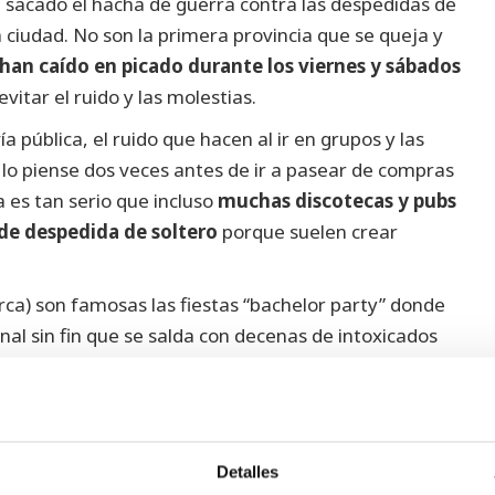
 sacado el hacha de guerra contra las despedidas de
a ciudad.
No son la primera provincia que se queja y
 han caído en picado durante los viernes y sábados
vitar el ruido y las molestias.
 pública, el ruido que hacen al ir en grupos y las
o piense dos veces antes de ir a pasear de compras
 es tan serio que incluso
muchas discotecas y pubs
de despedida de soltero
porque suelen crear
a) son famosas las fiestas “bachelor party” donde
al sin fin que se salda con decenas de intoxicados
da día sin que el Ayuntamiento o la Policía tenga los
inos también sufren con esta situación
, ya que a
o poder descansar con tranquilidad. Por si fuese poco,
Detalles