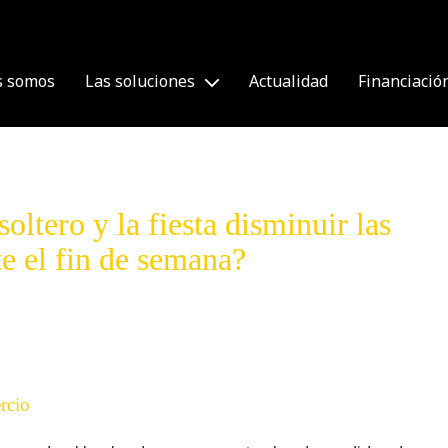
s somos
Las soluciones
Actualidad
Financiació
oltero y la fiesta disminuir las
e el fin de semana?
rcio