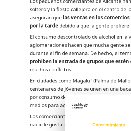
Los pequeños comerciantes de Alicante han
soltero y la fiesta callejera en el centro de l
aseguran que
las ventas en los comercios
por la tarde
debido a que la gente prefiere e
El consumo descontrolado de alcohol en la vía
aglomeraciones hacen que mucha gente se l
durante el fin de semana. De hecho, el tema
prohiben la entrada de grupos que estén 
muchos conflictos.
En ciudades como Magaluf (Palma de Mallorc
centenares de jóvenes se unen en una bacan
por consumo de alcohol y estupefacientes ca
medios para acotar el problema.
Los comerciantes se quejan de que
los vec
nadie le gusta encontrar su portal sucio o n
Consentimiento