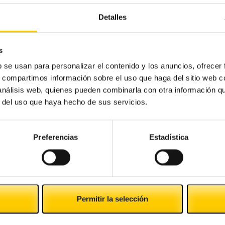
ia
: ¿Alguna vez te has preguntado por qué hay gente
Detalles
antes que, en internet, aunque el mismo producto
nvertir el proceso de compra en una experiencia
s
b se usan para personalizar el contenido y los anuncios, ofrecer
atención exquisita en sus boutiques, donde ofrecen
s, compartimos información sobre el uso que haga del sitio web 
izada o incluso servicios de estética
 análisis web, quienes pueden combinarla con otra información q
r del uso que haya hecho de sus servicios.
 En definitiva, una serie de elementos que convierten
sfrute y placer para el cliente.
jorar la gestión de tu negocio? ¿Has empezado ya a
Preferencias
Estadística
Mejora la situación financiera de tu
Permitir la selección
negocio en 6 pasos