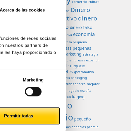
comercio
cultura
Dinero
Acerca de las cookies
dificultades negocios
dinero
dinero efectivo
en efectivo
dinero falso
economía
economia colaborativa
 funciones de redes sociales
Efectivo
empresa pequena
con nuestros partners de
empresas pequeñas
empresas
ue les haya proporcionado o
estrategia de marketing
estrategia
europa
venta
exito empresas
expandir
expandir negocio
empresas
falsificación billetes
gastronomía
higiene
importancia packaging
Marketing
marketing
medidas ahorro
mejorar
negocio
ventas
negocio españa
negocios
packaging
oferta
pequeño
comercio
Permitir todas
pequeño
negoccio
pequeños negocios
premio