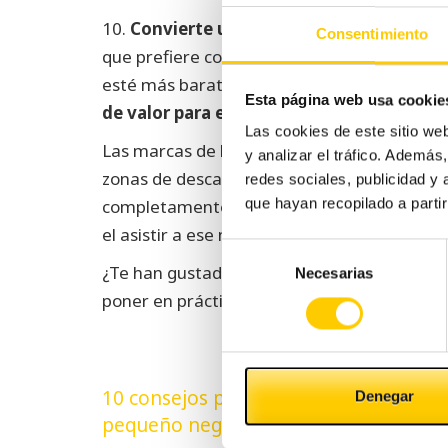
10.
Convierte una venta en una experienc
Consentimiento
que prefiere comprar en una tienda física 
esté más barato online? La clave está en
co
Esta página web usa cookie
de valor para el cliente
.
Las cookies de este sitio we
Las marcas de lujo consiguen esto con una 
y analizar el tráfico. Ademá
zonas de descanso, comida y bebida personal
redes sociales, publicidad y
que hayan recopilado a parti
completamente gratuitos para sus clientes.
el asistir a ese negocio en un momento de di
Selección
¿Te han gustado nuestros consejos para me
Necesarias
de
poner en práctica alguno de ellos?
consentimiento
Navegación
10 consejos para la gestión de un
Denegar
de
pequeño negocio (II)