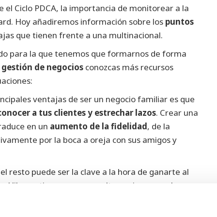
 el Ciclo PDCA, la importancia de monitorear a la
ard.
Hoy añadiremos información sobre los
puntos
ajas que tienen frente a una multinacional.
ndo para la que tenemos que formarnos de forma
e gestión de negocios
conozcas más recursos
uaciones:
incipales ventajas de ser un negocio familiar es que
onocer a tus clientes y estrechar lazos
. Crear una
 traduce en un
aumento de la fidelidad
, de la
itivamente por la boca a oreja con sus amigos y
del resto puede ser la clave a la hora de ganarte al
e el librero tiene una gran cultura, siempre sabe
 a nuevos autores que desconocías hasta ese