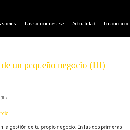
s somos
Las soluciones
Actualidad
Financiació
n de un pequeño negocio (III)
rcio
n la gestión de tu propio negocio. En las dos primeras