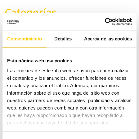
Categorías
#CashlogyContigo
Consentimiento
Detalles
Acerca de las cookies
Comercio Alimentación
Esta página web usa cookies
Ferias y congresos
Las cookies de este sitio web se usan para personalizar
el contenido y los anuncios, ofrecer funciones de redes
sociales y analizar el tráfico. Además, compartimos
Hostelería
información sobre el uso que haga del sitio web con
nuestros partners de redes sociales, publicidad y análisis
Otras noticias
web, quienes pueden combinarla con otra información
que les haya proporcionado o que hayan recopilado a
Pequeño comercio
partir del uso que haya hecho de sus servicios.
Tecnología