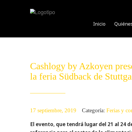
Skip
to
content
Inicio
Quiéne
Cashlogy by Azkoyen pres
la feria Südback de Stuttg
17 septiembre, 2019
Categoría:
Ferias y co
El evento, que tendrá lugar del 21 al 24 