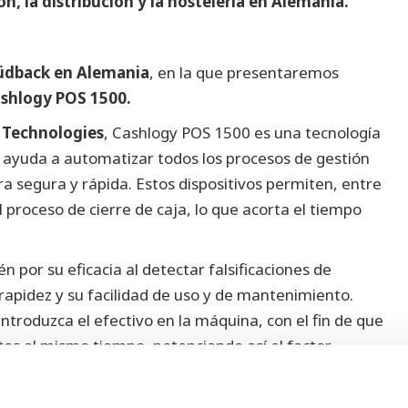
ón, la distribución y la hostelería en Alemania.
üdback en Alemania
, en la que presentaremos
shlogy POS 1500.
Technologies
, Cashlogy POS 1500 es una tecnología
e ayuda a automatizar todos los procesos de gestión
ra segura y rápida. Estos dispositivos permiten, entre
 proceso de cierre de caja, lo que acorta el tiempo
 por su eficacia al detectar falsificaciones de
 rapidez y su facilidad de uso y de mantenimiento.
ntroduzca el efectivo en la máquina, con el fin de que
tos al mismo tiempo, potenciando así el factor
cimientos dedicados a la venta de alimentos. La serie
para restaurantes, bares, pastelerías, panaderías,