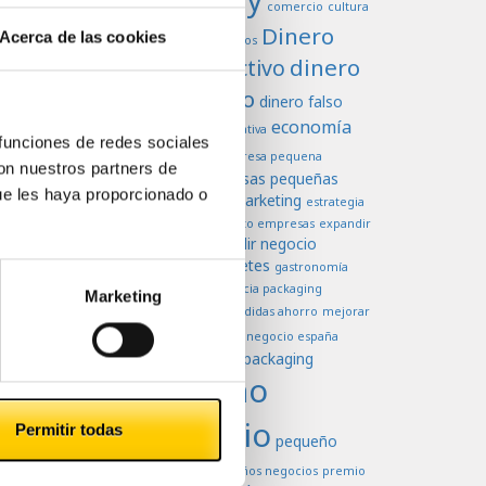
comercio
cultura
Dinero
Acerca de las cookies
dificultades negocios
dinero
dinero efectivo
en efectivo
dinero falso
economía
economia colaborativa
 funciones de redes sociales
Efectivo
empresa pequena
con nuestros partners de
empresas pequeñas
empresas
ue les haya proporcionado o
estrategia de marketing
estrategia
europa
venta
exito empresas
expandir
expandir negocio
empresas
falsificación billetes
gastronomía
higiene
importancia packaging
Marketing
marketing
medidas ahorro
mejorar
negocio
ventas
negocio españa
negocios
packaging
oferta
pequeño
comercio
Permitir todas
pequeño
negoccio
pequeños negocios
premio