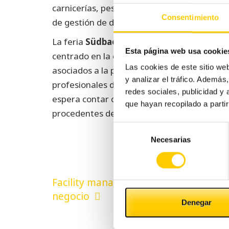
carnicerías, pescaderías, gasolineras y tod
Consentimiento
de gestión de dinero en efectivo.
La feria
Südback
, es la mayor plataforma d
Esta página web usa cookie
centrado en la distribución de materias pri
Las cookies de este sitio we
asociados a la panadería y pastelería. Se tr
y analizar el tráfico. Ademá
profesionales de la alimentación y de las te
redes sociales, publicidad y
espera contar con la participación de 700 e
que hayan recopilado a parti
procedentes de más de 80 países diferente
Selección
Necesarias
de
consentimiento
Navegación
Facility management: Ventajas para t
de
negocio
Denegar
entradas