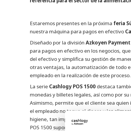
referencia para el sector de la alimentaci
Estaremos presentes en la próxima
feria S
nuestra máquina para pagos en efectivo
Ca
Diseñado por la división
Azkoyen Payment 
para pagos en efectivo en los negocios, qu
del efectivo y simplifica su gestión de mane
otras ventajas, la automatización de todo el
empleado en la realización de este proceso.
La serie
Cashlogy POS 1500
destaca también
monedas y billetes legales, así como por su
Asimismo, permite que el cliente sea quien i
el empleado no toque el dinero y los alimen
higiene, tan importante en aquellos estable
POS 1500 supone así una solución perfecta 