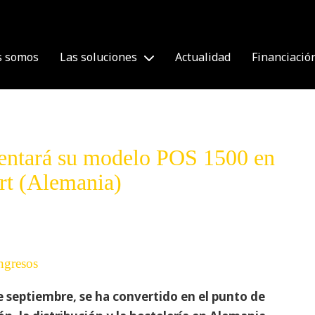
s somos
Las soluciones
Actualidad
Financiació
entará su modelo POS 1500 en
art (Alemania)
ngresos
de septiembre, se ha convertido en el punto de