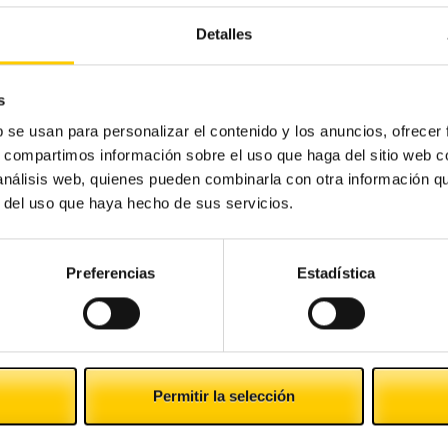
o tipo de establecimientos que requieran de un equipo
Detalles
e negocios para el sector de la alimentación
s
mas, mercancías, promoción de ventas y servicios
b se usan para personalizar el contenido y los anuncios, ofrecer
ata de un evento exclusivamente dirigido a los
s, compartimos información sobre el uso que haga del sitio web 
cnologías para la industria de la alimentación, que
 análisis web, quienes pueden combinarla con otra información q
xpositores y con una afluencia de 37.000 visitantes
r del uso que haya hecho de sus servicios.
s.
Preferencias
Estadística
u
Los pequeños negocios deben adoptar
los Objetivos de Desarrollo Sostenible de
Permitir la selección
la ONU para evitar sanciones