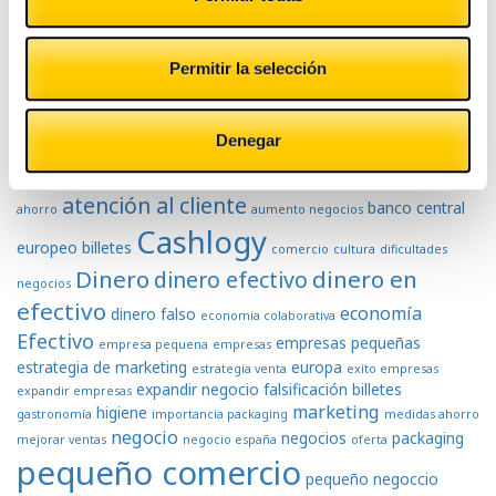
Tranquilidad
Permitir la selección
Tags
Denegar
atención al cliente
banco central
ahorro
aumento negocios
Cashlogy
europeo
billetes
comercio
cultura
dificultades
Dinero
dinero en
dinero efectivo
negocios
efectivo
economía
dinero falso
economia colaborativa
Efectivo
empresas pequeñas
empresa pequena
empresas
estrategia de marketing
europa
estrategia venta
exito empresas
expandir negocio
falsificación billetes
expandir empresas
marketing
higiene
gastronomía
importancia packaging
medidas ahorro
negocio
negocios
packaging
mejorar ventas
negocio españa
oferta
pequeño comercio
pequeño negoccio