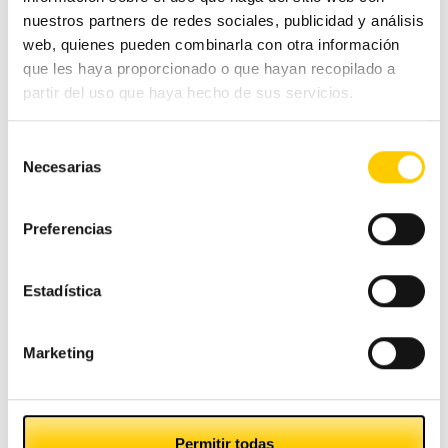
nuestros partners de redes sociales, publicidad y análisis
Categorías
web, quienes pueden combinarla con otra información
que les haya proporcionado o que hayan recopilado a
partir del uso que haya hecho de sus servicios.
#CashlogyContigo
Selección
Comercio Alimentación
Necesarias
de
consentimiento
Ferias y congresos
Preferencias
Hostelería
Estadística
Otras noticias
Marketing
Pequeño comercio
Tecnología
Permitir todas