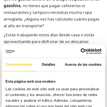
gasolina
, no tienes que pagar cafeterías ni
restaurantes y tampoco necesitas mucha ropa
arreglada. ¿Alguna vez has calculado cuánto pagas
al año en transporte?
¿Estás trabajando estos días desde casa o estás
aprovechando para disfrutar de un descanso
improvisado hasta que se termine la cuarentena?
Consentimiento
Detalles
Acerca de las cookies
Navegación
La digitalización de tu
10 apps
de
negocio es más
imprescindibles para
Esta página web usa cookies
importante que nunca
el teletrabajo (I)
entradas
Las cookies de este sitio web se usan para personalizar
el contenido y los anuncios, ofrecer funciones de redes
sociales y analizar el tráfico. Además, compartimos
información sobre el uso que haga del sitio web con