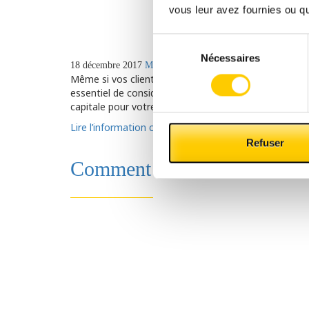
vous leur avez fournies ou qu'
Sélection
Nécessaires
du
18 décembre 2017
Marketing
Categoría:
Non classifié(e)
consentement
Même si vos clients sont souvent conscients du fait d
essentiel de considérer la gestion du
temps d’attent
capitale pour votre entreprise.
Lire l’information complète
Refuser
Comment relever les défis de