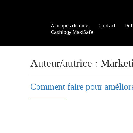
Skip
to
content
À propos de nous
Contact
Déb
Cashlogy MaxiSafe
Auteur/autrice :
Market
Comment faire pour améliorer