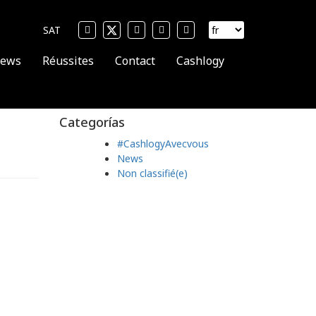
SAT
ews
Réussites
Contact
Cashlogy
Categorías
#CashlogyAvecvous
News
Non classifié(e)