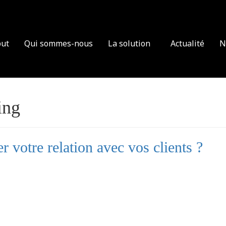
ut
Qui sommes-nous
La solution
Actualité
N
ing
 votre relation avec vos clients ?