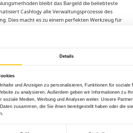
hlungsmethoden bleibt das Bargeld die beliebteste
tisiert Cashlogy alle Verwaltungsprozesse des
ng. Dies macht es zu einem perfekten Werkzeug für
en Geschäftszweigen. Des Weiteren ermöglicht das
gy eingibt und der Angestellte das Geld und die
s verbessert den Hygienefaktor, der in dieser Art von
Details
r Einführung der innovativsten Technologien eines
kt. Neben seiner Zuverlässigkeit in der Erschwerung
Cookies
anknoten zeichnet sich diese Reihe durch deren
nhalte und Anzeigen zu personalisieren, Funktionen für soziale
ungsfreundlichkeit aus.
Website zu analysieren. Außerdem geben wir Informationen zu I
r soziale Medien, Werbung und Analysen weiter. Unsere Partner
ment Technologies, dem führenden Unternehmen in
 Daten zusammen, die Sie ihnen bereitgestellt haben oder die s
n.
Payment Technologies erklärt: “Cashlogy minimiert
benen verfügt, eine für die Einnahmen, auf die nur