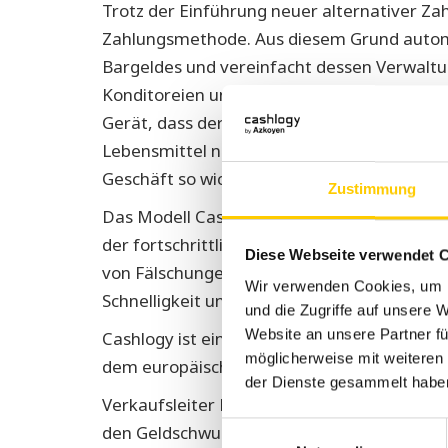
Trotz der Einführung neuer alternativer Za
Zahlungsmethode. Aus diesem Grund automa
Bargeldes und vereinfacht dessen Verwaltu
Konditoreien und Bäckereien, neben ander
Gerät, dass der Kunde das Bargeld in Cashlo
Lebensmittel nicht gleichzeitig berührt. Die
Geschäft so wichtig ist.
Zustimmung
Das Modell Cashlogy POS 1500x ist dank de
der fortschrittlichsten Geräte auf dem Mar
Diese Webseite verwendet 
von Fälschungen der Währung und legalen B
Wir verwenden Cookies, um I
Schnelligkeit und die Bedienungs- und Wart
und die Zugriffe auf unsere 
Website an unsere Partner fü
Cashlogy ist eine Marke von Azkoyen Pay
möglicherweise mit weiteren
dem europäischen Zahlungsmittelsektor.
der Dienste gesammelt habe
Verkaufsleiter Roberto Díaz der Abteilung 
Einwilligungsauswahl
den Geldschwund, da es über zwei Zugriffse