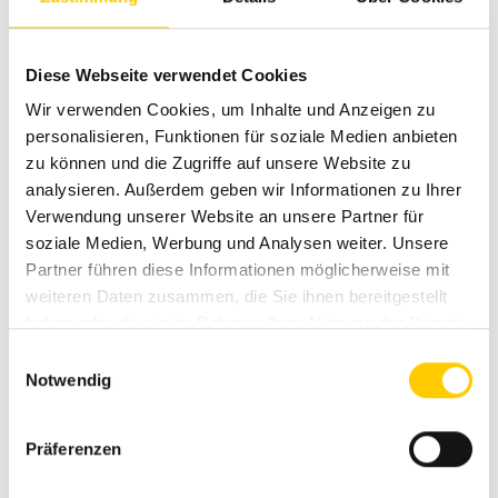
Mit Cashlogy sparen Sie am Ende
des Monats und profitieren von
Diese Webseite verwendet Cookies
einer automatisierten
Wir verwenden Cookies, um Inhalte und Anzeigen zu
personalisieren, Funktionen für soziale Medien anbieten
Bargeldverwaltung, so dass Sie
zu können und die Zugriffe auf unsere Website zu
analysieren. Außerdem geben wir Informationen zu Ihrer
sich in der Zwischenzeit anderen
Verwendung unserer Website an unsere Partner für
Dingen widmen können.
soziale Medien, Werbung und Analysen weiter. Unsere
Partner führen diese Informationen möglicherweise mit
weiteren Daten zusammen, die Sie ihnen bereitgestellt
In diesem Abschnitt finden Sie die Vorteile
haben oder die sie im Rahmen Ihrer Nutzung der Dienste
unseres Produkts: Leistungen, Wartung,
gesammelt haben.
Einwilligungsauswahl
Kompatibilität mit Kassensystemen,
Notwendig
Installation u. a. Wir von Cashlogy hoffen, dass
diese Informationen hilfreich für Sie sind.
Präferenzen