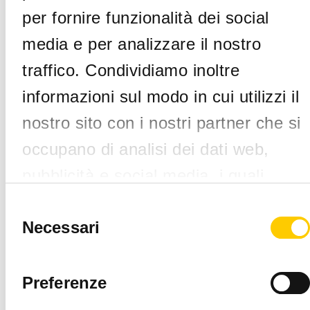
della tua
per fornire funzionalità dei social
macchina.
media e per analizzare il nostro
Dati e
traffico. Condividiamo inoltre
statistiche
informazioni sul modo in cui utilizzi il
Ottenere
informazioni e
nostro sito con i nostri partner che si
statistiche
occupano di analisi dei dati web,
sulle aperture
e chiusure di
pubblicità e social media, i quali
cassa.
potrebbero combinarle con altre
Selezione
del
Avvisi sul
Necessari
informazioni che hai fornito loro o che
consenso
tuo
hanno raccolto dal tuo utilizzo dei loro
cellulare
Ricevere
servizi.
Preferenze
notifiche e