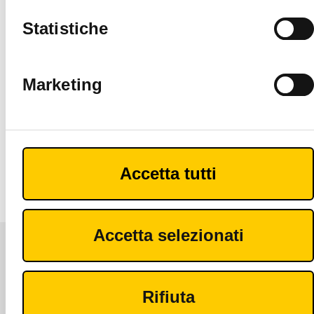
incidenti
relativi alla tua
Statistiche
macchina.
Ruoli
Marketing
multipli
Avere diversi
ruoli per
l’accesso alle
informazioni.
Accetta tutti
Accetta selezionati
Rifiuta