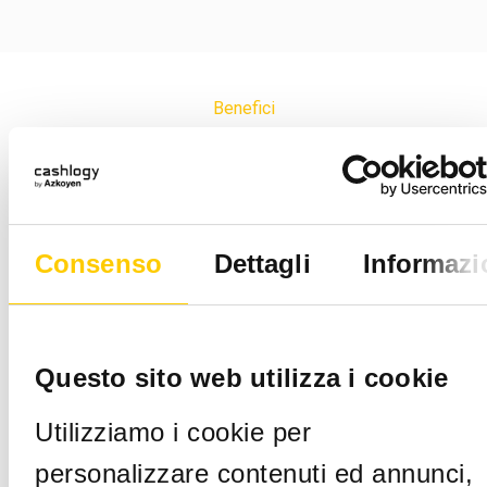
Benefici
Potrai controllare i contanti
della tua attività da qualsiasi
luogo.
Consenso
Dettagli
Informazi
In tempo
reale
Disporre di
Questo sito web utilizza i cookie
informazioni
in tempo reale
Utilizziamo i cookie per
sullo stato dei
personalizzare contenuti ed annunci,
contanti e