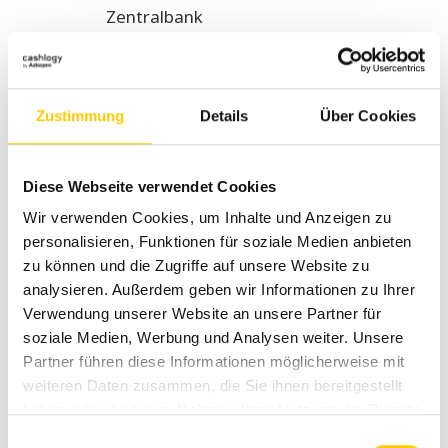
Zentralbank
Intelligente Wechselgeldwiedergabe
Sicherheitskonzept mit verschiedenen
Schlüsselebenen
Zustimmung
Details
Über Cookies
Aussonderung von Fremdkörpern
100% Eigenherstellung durch Azkoyen
Diese Webseite verwendet Cookies
Wir freuen uns auf Ihren Besuch bei der Südback!
Wir verwenden Cookies, um Inhalte und Anzeigen zu
personalisieren, Funktionen für soziale Medien anbieten
zu können und die Zugriffe auf unsere Website zu
analysieren. Außerdem geben wir Informationen zu Ihrer
Verwendung unserer Website an unsere Partner für
Beitragsnavigation
Eurocis 2019 – Erleben
Behalten Sie
soziale Medien, Werbung und Analysen weiter. Unsere
Sie Cashlogy in Halle 9
jederzeit Kontrolle
Partner führen diese Informationen möglicherweise mit
Stand B40 in Aktion
über Ihr Bargeld –
weiteren Daten zusammen, die Sie ihnen bereitgestellt
besuchen Sie uns an
haben oder die sie im Rahmen Ihrer Nutzung der Dienste
gesammelt haben.
unserem Cashlogy by
Einwilligungsauswahl