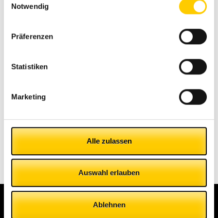
Notwendig
Azkoyen Stand bei der
Euroshop Messe 2020
in Düsseldorf!
Präferenzen
Statistiken
Categorías
Marketing
#Cashlogymitdir
Alle zulassen
Unkategorisiert
Auswahl erlauben
Ablehnen