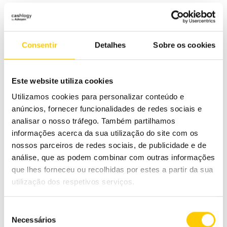
Consentir
Detalhes
Sobre os cookies
Este website utiliza cookies
Se a sua empresa cumprir estes critérios, será
Utilizamos cookies para personalizar conteúdo e
elegível para a atribuição de uma taxa de
anúncios, fornecer funcionalidades de redes sociais e
financiamento que corresponde a 20% da redução
analisar o nosso tráfego. Também partilhamos
do volume de negócios da empresa, com um limite
informações acerca da sua utilização do site com os
nossos parceiros de redes sociais, de publicidade e de
de até 7.500 euros para microempresas e 40.000
análise, que as podem combinar com outras informações
euros para pequenas empresas.
que lhes forneceu ou recolhidas por estes a partir da sua
Nos casos em que a empresa esteja encerrada
utilização dos respetivos serviços.
administrativamente (CAE 56302, 56304, 56305,
93210 e 93294)
o limite de financiamento sobe
Seleção
Necessários
de
para 11.250 euros para microempresas e 60.000