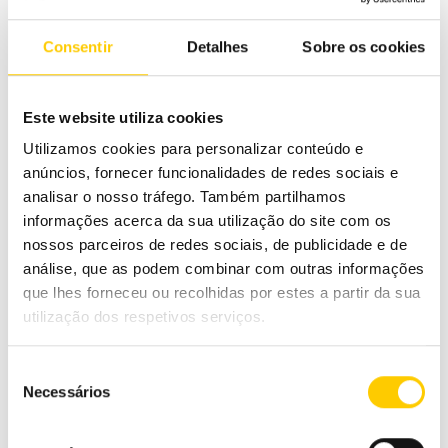
Consentir
Detalhes
Sobre os cookies
Se tem uma pequena empresa que faz parte do
setor da Indústria e Turismo (exceto produção
agrícola, pesca, setor financeiro ou lotarias e jogos
Este website utiliza cookies
de aposta), este é o momento de adquirir a sua
Utilizamos cookies para personalizar conteúdo e
Cashlogy e melhorar o seu negócio, ganhando
anúncios, fornecer funcionalidades de redes sociais e
analisar o nosso tráfego. Também partilhamos
tempo e tranquilidade. Para mais informações
informações acerca da sua utilização do site com os
escreva para
info@cashlogy.com
ou clique
aqui.
nossos parceiros de redes sociais, de publicidade e de
análise, que as podem combinar com outras informações
que lhes forneceu ou recolhidas por estes a partir da sua
Navegação
utilização dos respetivos serviços.
Programa APOIAR.PT:
Cashlogy, premiado
de
ajudas para o setor de
no prestigioso
Seleção
Retalho e Restauração
European Product
artigos
Necessários
de
Design Award
consentimento