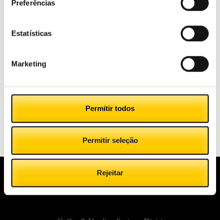
Preferências
Categorías
Estatísticas
Marketing
#CashlogyConsigo
Pequenas empresas
Permitir todos
Sem categoria
Permitir seleção
Rejeitar