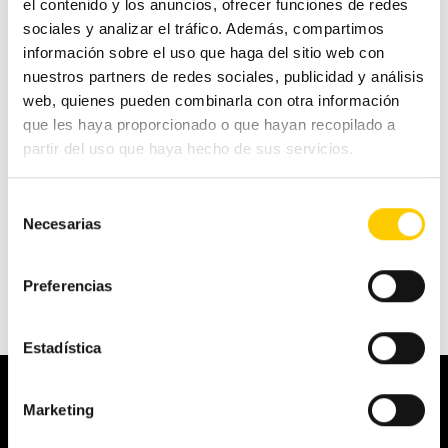
el contenido y los anuncios, ofrecer funciones de redes
:
Teléfono
sociales y analizar el tráfico. Además, compartimos
+34
información sobre el uso que haga del sitio web con
948
nuestros partners de redes sociales, publicidad y análisis
709709
web, quienes pueden combinarla con otra información
:
Fax
que les haya proporcionado o que hayan recopilado a
+34
partir del uso que haya hecho de sus servicios.
948
709
Selección
720
Necesarias
de
:
Email
consentimiento
info@cashlogy.com
Preferencias
Estadística
Marketing