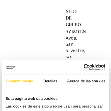
SEDE
DE
GRUPO
AZKOYEN
Avda.
San
Silvestre,
s/n
31350,
Peralta
Navarra
Spain
Consentimiento
Detalles
Acerca de las cookies
INFORMACIÓN
Esta página web usa cookies
DE
Las cookies de este sitio web se usan para personalizar
CONTACTO