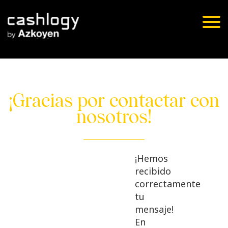
Skip
to
Togg
content
navig
¡Gracias por contactar con
nosotros!
¡Hemos
recibido
correctamente
tu
mensaje!
En