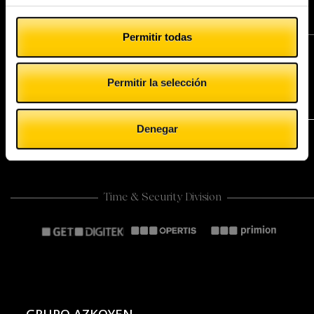
Coffee & Vending Systems Division
Permitir todas
Permitir la selección
Payment Technologies Division
Denegar
Time & Security Division
GRUPO AZKOYEN